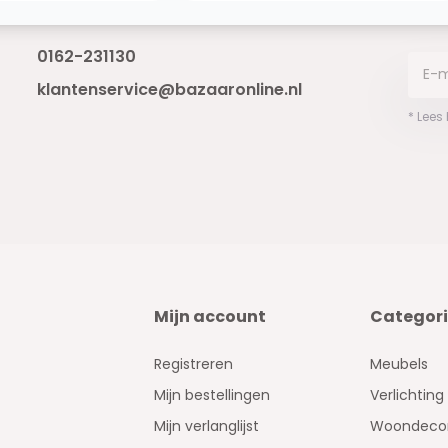
Bereikbaar van ma - vr 10:00 tot 17:00
niet 
0162-231130
klantenservice@bazaaronline.nl
* Lees
Mijn account
Categor
Registreren
Meubels
Mijn bestellingen
Verlichting
Mijn verlanglijst
Woondecor