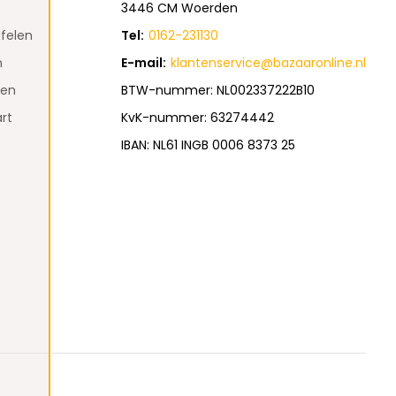
3446 CM Woerden
felen
Tel:
0162-231130
n
E-mail:
klantenservice@bazaaronline.nl
den
BTW-nummer: NL002337222B10
rt
KvK-nummer: 63274442
IBAN: NL61 INGB 0006 8373 25