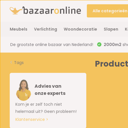
Alle categorieën
Meubels
Verlichting
Woondecoratie
Slapen
K
De grootste online bazaar van Nederland!
2000m2
sh
Product
Tags
Advies van
onze experts
Kom je er zelf toch niet
helemaal uit? Geen probleem!
Klantenservice >