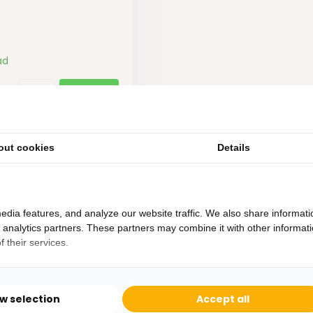
ad
out cookies
Details
edia features, and analyze our website traffic. We also share informati
d analytics partners. These partners may combine it with other informat
 their services.
Heb je een vraag?
Binnen 24 uur antwoord op je vraag!
ow selection
Accept all
Ontva