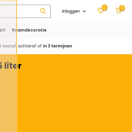
0
0
Inloggen
rt
Raamdecoratie
 vooraf, achteraf of
in 3 termijnen
liter