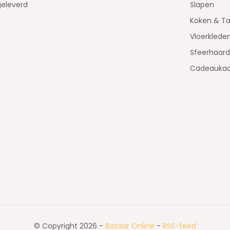
geleverd
Slapen
Koken & Ta
Vloerklede
Sfeerhaar
Cadeaukaa
© Copyright 2026 -
Bazaar Online
-
RSS-feed