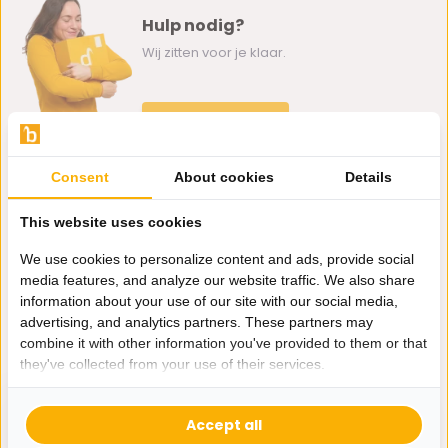
Hulp nodig?
Wij zitten voor je klaar.
Whatsapp ons
0162-231130
Consent
About cookies
Details
klantenservice@bazaaronline.nl
This website uses cookies
We use cookies to personalize content and ads, provide social
media features, and analyze our website traffic. We also share
information about your use of our site with our social media,
Ontvang de nieuwste aanbiedingen en promoties. We zullen
advertising, and analytics partners. These partners may
je niet spammen, beloofd.
combine it with other information you've provided to them or that
they've collected from your use of their services.
Abonneer
Accept all
* Lees hier de wettelijke beperkingen