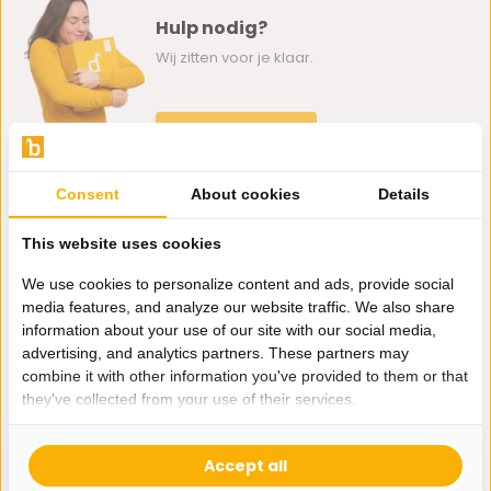
Hulp nodig?
Wij zitten voor je klaar.
Whatsapp ons
0162-231130
Consent
About cookies
Details
klantenservice@bazaaronline.nl
This website uses cookies
We use cookies to personalize content and ads, provide social
media features, and analyze our website traffic. We also share
information about your use of our site with our social media,
Ontvang de nieuwste aanbiedingen en promoties. We zullen
advertising, and analytics partners. These partners may
je niet spammen, beloofd.
combine it with other information you've provided to them or that
they've collected from your use of their services.
Abonneer
Accept all
* Lees hier de wettelijke beperkingen