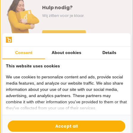
Hulp nodig?
Wij zitten voor je klaar.
Whatsapp ons
0162-231130
Consent
About cookies
Details
klantenservice@bazaaronline.nl
This website uses cookies
We use cookies to personalize content and ads, provide social
media features, and analyze our website traffic. We also share
information about your use of our site with our social media,
Ontvang de nieuwste aanbiedingen en promoties. We zullen
advertising, and analytics partners. These partners may
je niet spammen, beloofd.
combine it with other information you've provided to them or that
they've collected from your use of their services.
Abonneer
Accept all
* Lees hier de wettelijke beperkingen