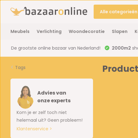
Alle categorieën
Meubels
Verlichting
Woondecoratie
Slapen
K
De grootste online bazaar van Nederland!
2000m2
sh
Product
Tags
Advies van
onze experts
Kom je er zelf toch niet
helemaal uit? Geen probleem!
Klantenservice >