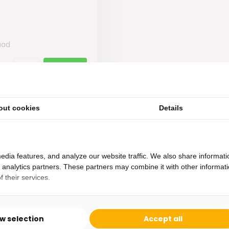
aad
out cookies
Details
edia features, and analyze our website traffic. We also share informati
d analytics partners. These partners may combine it with other informat
 their services.
Heb je een vraag?
Binnen 24 uur antwoord op je vraag!
ow selection
Accept all
Ontva