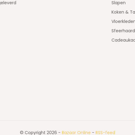
geleverd
Slapen
Koken & Ta
Vloerklede
Sfeerhaar
Cadeaukaa
© Copyright 2026 -
Bazaar Online
-
RSS-feed