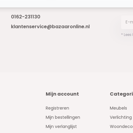
Bereikbaar van ma - vr 10:00 tot 17:00
niet 
0162-231130
klantenservice@bazaaronline.nl
* Lees
Mijn account
Categor
Registreren
Meubels
Mijn bestellingen
Verlichting
Mijn verlanglijst
Woondecor