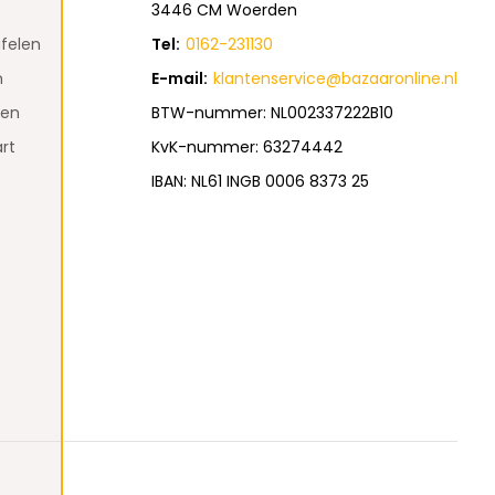
3446 CM Woerden
felen
Tel:
0162-231130
n
E-mail:
klantenservice@bazaaronline.nl
den
BTW-nummer: NL002337222B10
rt
KvK-nummer: 63274442
IBAN: NL61 INGB 0006 8373 25