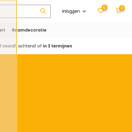
0
0
Inloggen
rt
Raamdecoratie
 vooraf, achteraf of
in 3 termijnen