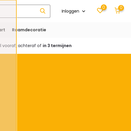
0
0
Inloggen
rt
Raamdecoratie
 vooraf, achteraf of
in 3 termijnen