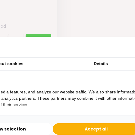
aad
out cookies
Details
edia features, and analyze our website traffic. We also share informati
d analytics partners. These partners may combine it with other informat
 their services.
Heb je een vraag?
Binnen 24 uur antwoord op je vraag!
ow selection
Accept all
Ontva