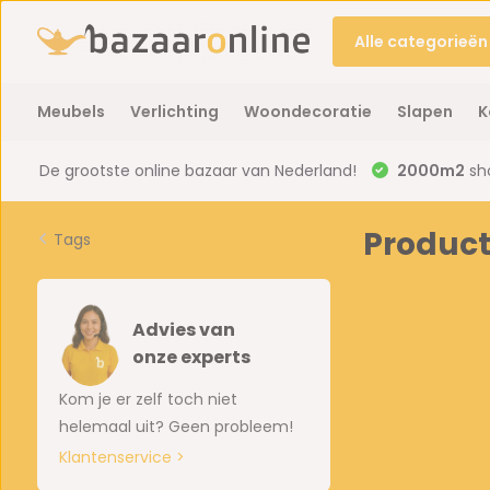
Alle categorieën
Meubels
Verlichting
Woondecoratie
Slapen
K
De grootste online bazaar van Nederland!
2000m2
sh
Product
Tags
Advies van
onze experts
Kom je er zelf toch niet
helemaal uit? Geen probleem!
Klantenservice >