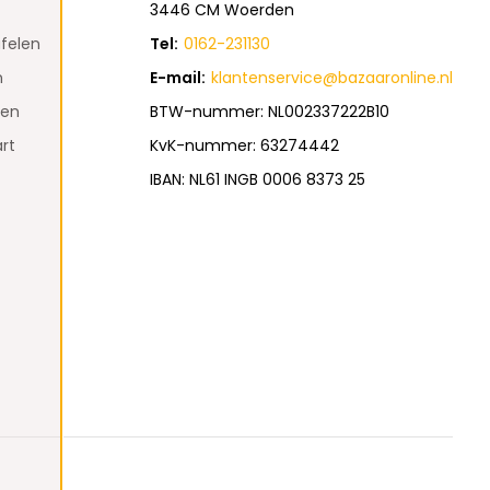
3446 CM Woerden
felen
Tel:
0162-231130
n
E-mail:
klantenservice@bazaaronline.nl
den
BTW-nummer: NL002337222B10
rt
KvK-nummer: 63274442
IBAN: NL61 INGB 0006 8373 25