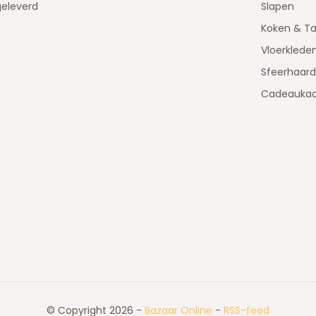
geleverd
Slapen
Koken & Ta
Vloerklede
Sfeerhaar
Cadeaukaa
© Copyright 2026 -
Bazaar Online
-
RSS-feed