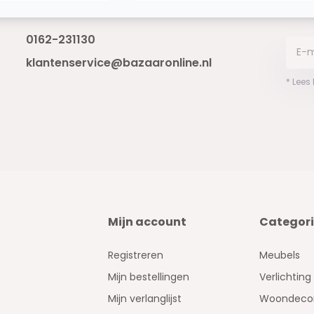
Bereikbaar van ma - vr 10:00 tot 17:00
niet 
0162-231130
klantenservice@bazaaronline.nl
* Lees
Mijn account
Categor
Registreren
Meubels
Mijn bestellingen
Verlichting
Mijn verlanglijst
Woondecor