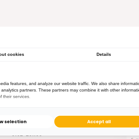
out cookies
Details
edia features, and analyze our website traffic. We also share informati
Heb je een vraag?
d analytics partners. These partners may combine it with other informat
 their services.
Binnen 24 uur antwoord op je vraag!
Ontva
Bereikbaar van ma - vr 10:00 tot 17:00
niet 
ow selection
Accept all
0162-231130