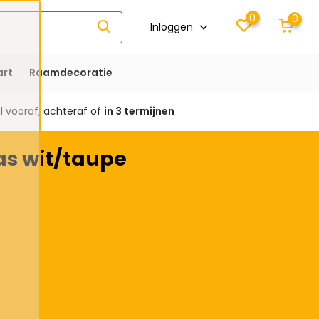
0
0
Inloggen
rt
Raamdecoratie
 vooraf, achteraf of
in 3 termijnen
as wit/taupe