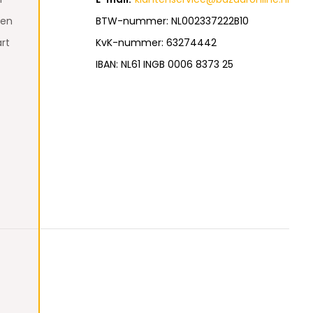
den
BTW-nummer: NL002337222B10
rt
KvK-nummer: 63274442
IBAN: NL61 INGB 0006 8373 25