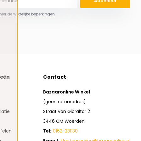
Abonneer
 hier de wettelijke beperkingen
ieën
Contact
Bazaaronline Winkel
(geen retouradres)
atie
Straat van Gibraltar 2
3446 CM Woerden
felen
Tel:
0162-231130
n
E-mail:
klantenservice@bazaaronline.nl