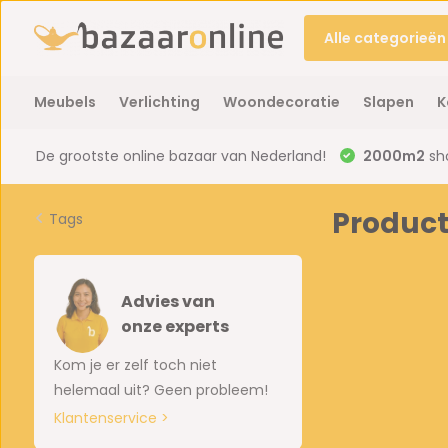
Alle categorieën
Meubels
Verlichting
Woondecoratie
Slapen
K
De grootste online bazaar van Nederland!
2000m2
sh
Product
Tags
Advies van
onze experts
Kom je er zelf toch niet
helemaal uit? Geen probleem!
Klantenservice >