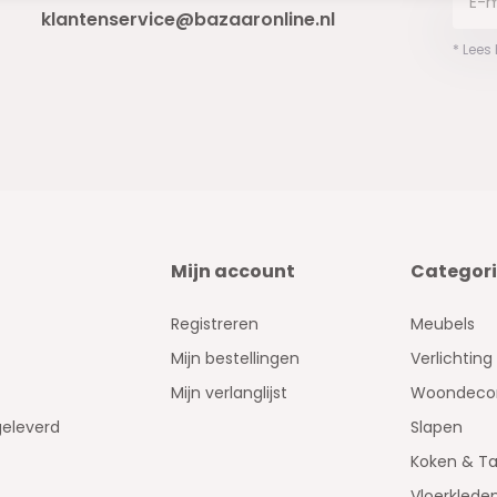
klantenservice@bazaaronline.nl
* Lees
Mijn account
Categor
Registreren
Meubels
Mijn bestellingen
Verlichting
Mijn verlanglijst
Woondecor
geleverd
Slapen
Koken & Ta
Vloerklede