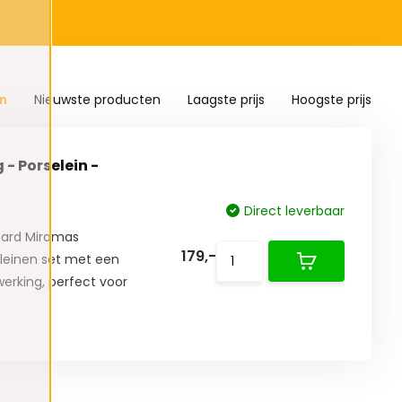
n
Nieuwste producten
Laagste prijs
Hoogste prijs
 - Porselein -
Direct leverbaar
icard Miramas
179,-
eleinen set met een
erking, perfect voor