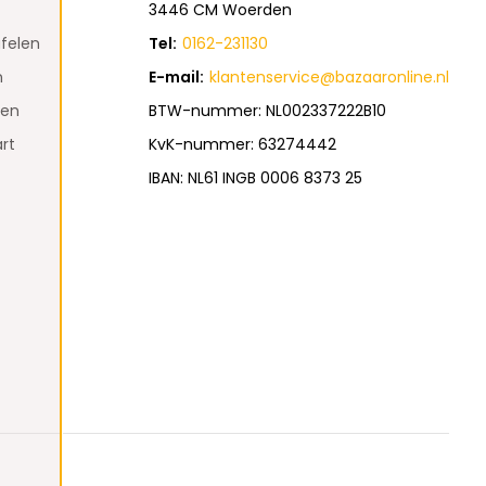
3446 CM Woerden
felen
Tel:
0162-231130
n
E-mail:
klantenservice@bazaaronline.nl
den
BTW-nummer: NL002337222B10
rt
KvK-nummer: 63274442
IBAN: NL61 INGB 0006 8373 25