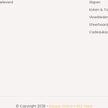
geleverd
Slapen
Koken & Ta
Vloerklede
Sfeerhaar
Cadeaukaa
© Copyright 2026 -
Bazaar Online
-
RSS-feed