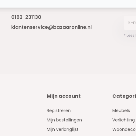
Bereikbaar van ma - vr 10:00 tot 17:00
niet 
0162-231130
klantenservice@bazaaronline.nl
* Lees
Mijn account
Categor
Registreren
Meubels
Mijn bestellingen
Verlichting
Mijn verlanglijst
Woondecor