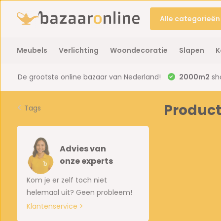
Alle categorieën
Meubels
Verlichting
Woondecoratie
Slapen
K
De grootste online bazaar van Nederland!
2000m2
sh
Product
Tags
Advies van
onze experts
Kom je er zelf toch niet
helemaal uit? Geen probleem!
Klantenservice >