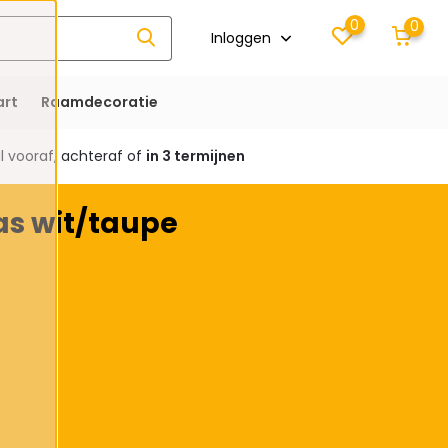
0
0
Inloggen
rt
Raamdecoratie
 vooraf, achteraf of
in 3 termijnen
as wit/taupe