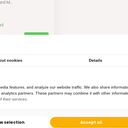
rd M...
ad
out cookies
Details
edia features, and analyze our website traffic. We also share informati
d analytics partners. These partners may combine it with other informat
 their services.
Heb je een vraag?
Binnen 24 uur antwoord op je vraag!
ow selection
Accept all
Ontva