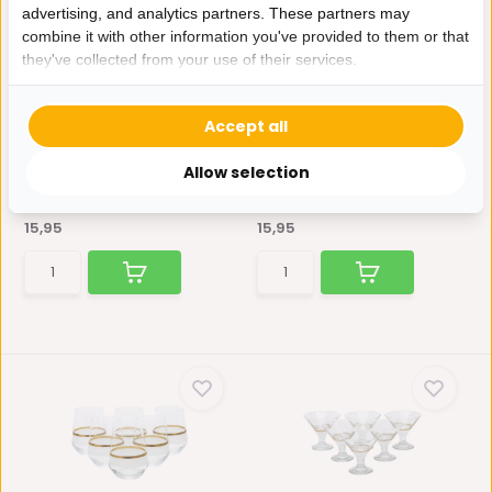
advertising, and analytics partners. These partners may
combine it with other information you've provided to them or that
they've collected from your use of their services.
Bricard - Lines - 3-Delig -
Bricard - Lines - 3-Delig -
Goud - Tumbl...
Zwart/Goud -...
Accept all
Met de serie glazen Lines van
Met de serie glazen Lines van
het merk Bricard m...
het merk Bricard m...
Allow selection
Op voorraad
Op voorraad
15,95
15,95