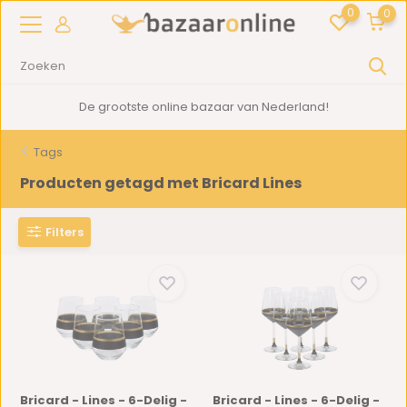
0
0
d!
2000m2
showroom in Woerden
Tags
Producten getagd met Bricard Lines
Filters
Bricard - Lines - 6-Delig -
Bricard - Lines - 6-Delig -