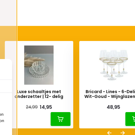
Luxe schaaltjes met
Bricard - Lines - 6-Del
onderzetter | 12- delig
Wit-Goud - Wijnglaze
14,95
48,95
24,99
on
ion