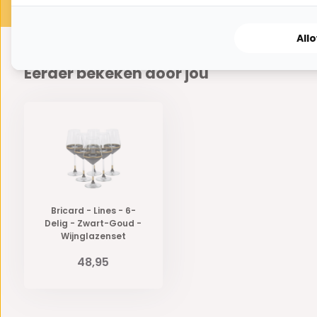
All
Eerder bekeken door jou
Bricard - Lines - 6-
Delig - Zwart-Goud -
Wijnglazenset
48,95