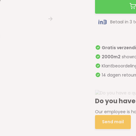
Betaal in 3 
Gratis verzend
2000m2
showr
Klantbeoordeli
14 dagen retour
Do you have
Our employee is ha
Send mail