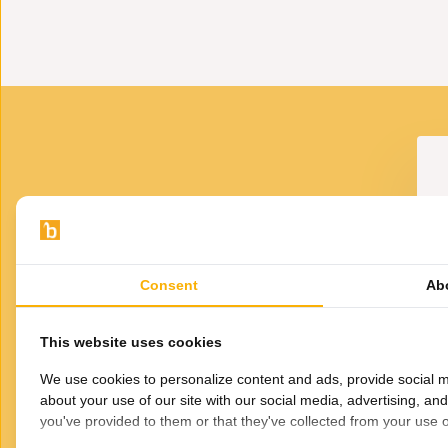
· Materiaal: Glas
· Kleur: Transparant met gouden rand
· Vaatwasmachinebestendig: Nee, deze glazen dienen me
· Hittebestendig: Nee
VOOR JOU GESELECTEERD
Gerelateerde
Consent
Ab
producten
- Lines - 6-Delig -
Bricard - Lines - 6-Delig -
Lo
d - Wijnglazenset
Goud - Wijnglazenset
This website uses cookies
48,95
48,95
We use cookies to personalize content and ads, provide social m
about your use of our site with our social media, advertising, an
you've provided to them or that they've collected from your use of