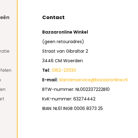
ieën
Contact
Bazaaronline Winkel
(geen retouradres)
atie
Straat van Gibraltar 2
3446 CM Woerden
felen
Tel:
0162-231130
n
E-mail:
klantenservice@bazaaronline.nl
den
BTW-nummer: NL002337222B10
rt
KvK-nummer: 63274442
IBAN: NL61 INGB 0006 8373 25