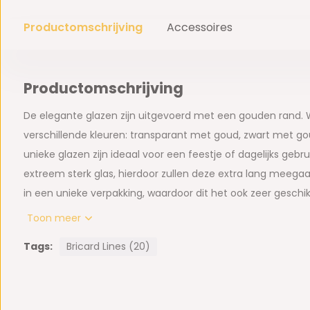
Productomschrijving
Accessoires
Productomschrijving
De elegante glazen zijn uitgevoerd met een gouden rand. W
verschillende kleuren: transparant met goud, zwart met g
unieke glazen zijn ideaal voor een feestje of dagelijks gebr
extreem sterk glas, hierdoor zullen deze extra lang meega
in een unieke verpakking, waardoor dit het ook zeer gesc
Toon meer
Combineer deze wijnglazen met andere glazen in het asso
Tags:
Bricard Lines (20)
Belangrijkste kenmerken:
· Product: 6 Wijnglazen
· Inhoudsmaat: 38 cl