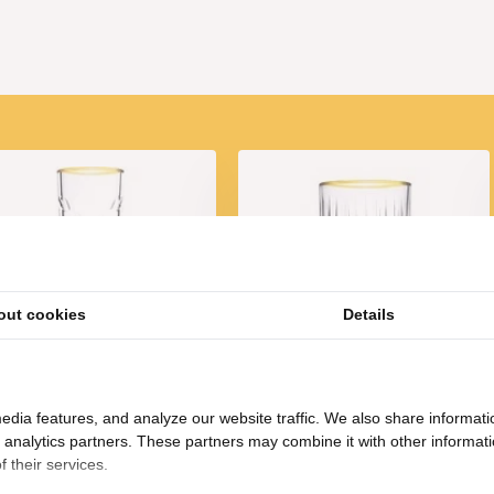
t de hand gewassen te worden
out cookies
Details
ngdrinkglazen Timeless -
Whiskyglazen Timeless - 21
45 cl - set van 4
cl - set van 4
18,95
12,-
16,95
edia features, and analyze our website traffic. We also share informati
d analytics partners. These partners may combine it with other informat
 their services.