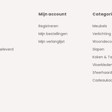
Mijn account
Categor
Registreren
Meubels
Mijn bestellingen
Verlichting
Mijn verlanglijst
Woondecor
geleverd
Slapen
Koken & Ta
Vloerklede
Sfeerhaar
Cadeaukaa