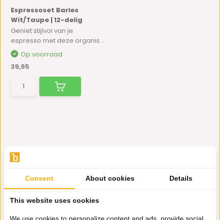
Espressoset Barles
Wit/Taupe | 12-delig
Geniet stijlvol van je
espresso met deze organis...
Op voorraad
39,95
Consent
About cookies
Details
Hulp nodig?
This website uses cookies
Wij zitten voor je klaar.
We use cookies to personalize content and ads, provide social