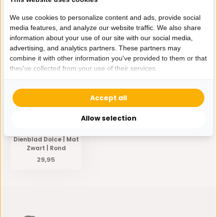
Specificaties
We use cookies to personalize content and ads, provide social
media features, and analyze our website traffic. We also share
information about your use of our site with our social media,
Delen
advertising, and analytics partners. These partners may
combine it with other information you've provided to them or that
they've collected from your use of their services.
Eerder bekeken door jou
Accept all
Allow selection
Dienblad Dolce | Mat
Zwart | Rond
29,95