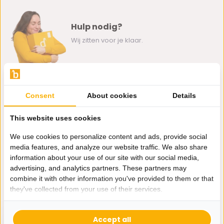
Hulp nodig?
Wij zitten voor je klaar.
Whatsapp ons
Consent
About cookies
Details
0162-231130
klantenservice@bazaaronline.nl
This website uses cookies
We use cookies to personalize content and ads, provide social
media features, and analyze our website traffic. We also share
information about your use of our site with our social media,
advertising, and analytics partners. These partners may
Ontvang de nieuwste aanbiedingen en promoties. We zullen
combine it with other information you've provided to them or that
je niet spammen, beloofd.
they've collected from your use of their services.
Abonneer
Accept all