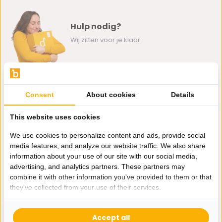
Hulp nodig?
Wij zitten voor je klaar.
Whatsapp ons
Consent
About cookies
Details
0162-231130
klantenservice@bazaaronline.nl
This website uses cookies
We use cookies to personalize content and ads, provide social
media features, and analyze our website traffic. We also share
information about your use of our site with our social media,
advertising, and analytics partners. These partners may
Ontvang de nieuwste aanbiedingen en promoties. We zullen
combine it with other information you've provided to them or that
je niet spammen, beloofd.
they've collected from your use of their services.
Abonneer
Accept all