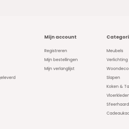
Mijn account
Categor
Registreren
Meubels
Mijn bestellingen
Verlichting
Mijn verlanglijst
Woondecor
geleverd
Slapen
Koken & Ta
Vloerklede
Sfeerhaar
Cadeaukaa