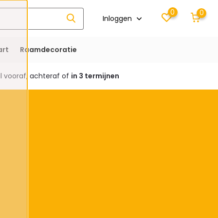
0
0
Inloggen
rt
Raamdecoratie
 vooraf, achteraf of
in 3 termijnen