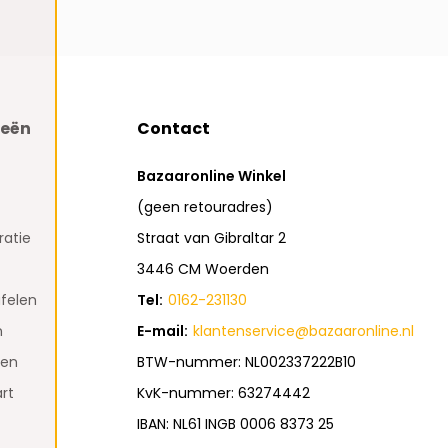
ieën
Contact
Bazaaronline Winkel
(geen retouradres)
atie
Straat van Gibraltar 2
3446 CM Woerden
felen
Tel:
0162-231130
n
E-mail:
klantenservice@bazaaronline.nl
den
BTW-nummer: NL002337222B10
rt
KvK-nummer: 63274442
IBAN: NL61 INGB 0006 8373 25