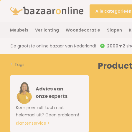
Alle categorieën
Meubels
Verlichting
Woondecoratie
Slapen
K
De grootste online bazaar van Nederland!
2000m2
sh
Produc
Tags
Advies van
onze experts
Kom je er zelf toch niet
helemaal uit? Geen probleem!
Klantenservice >