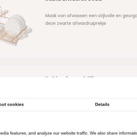
Maak van afwassen een stijlvolle en georg
deze zwarte afwasdruiprekje
Rabia afwasrek Zilver
Maak van afwassen een stijlvolle en georg
deze zwarte afwasdruiprekje
out cookies
Details
edia features, and analyze our website traffic. We also share informati