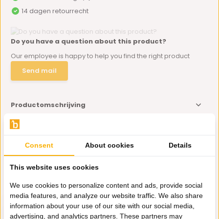
14 dagen retourrecht
Do you have a question about this product?
Our employee is happy to help you find the right product
Send mail
Productomschrijving
Specificaties
Consent
About cookies
Details
Delen
This website uses cookies
We use cookies to personalize content and ads, provide social
Eerder bekeken door jou
media features, and analyze our website traffic. We also share
information about your use of our site with our social media,
advertising, and analytics partners. These partners may