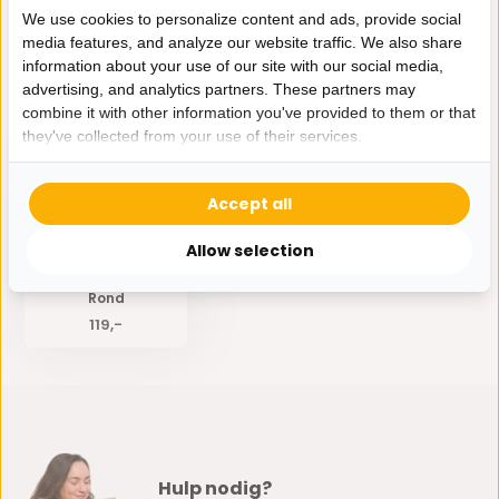
We use cookies to personalize content and ads, provide social
media features, and analyze our website traffic. We also share
Delen
information about your use of our site with our social media,
advertising, and analytics partners. These partners may
combine it with other information you've provided to them or that
Eerder bekeken door jou
they've collected from your use of their services.
Accept all
Allow selection
Pot Krater | Mat Wit -
Rond
119,-
Hulp nodig?