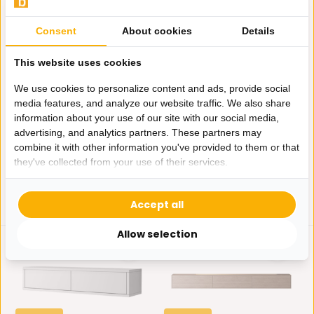
Consent
About cookies
Details
Nieuw!
This website uses cookies
Dressoir Palermo - Bruin -
Zwevende Gangkast -
Keramiek
Licht Beige eiken
We use cookies to personalize content and ads, provide social
Geef je interieur een serene
Deze moderne gangkast is
media features, and analyze our website traffic. We also share
uitstraling met de ...
ideaal voor een opgerui...
information about your use of our site with our social media,
Niet op voorraad
Op voorraad
advertising, and analytics partners. These partners may
575,-
195,-
combine it with other information you've provided to them or that
they've collected from your use of their services.
Accept all
Allow selection