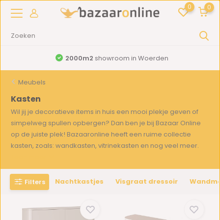
0
0
2000m2
showroom in Woerden
Meubels
Kasten
Wil jij je decoratieve items in huis een mooi plekje geven of
simpelweg spullen opbergen? Dan ben je bij Bazaar Online
op de juiste plek! Bazaaronline heeft een ruime collectie
kasten, zoals: wandkasten, vitrinekasten en nog veel meer.
Toon meer
Nachtkastjes
Visgraat dressoir
Wandme
Filters