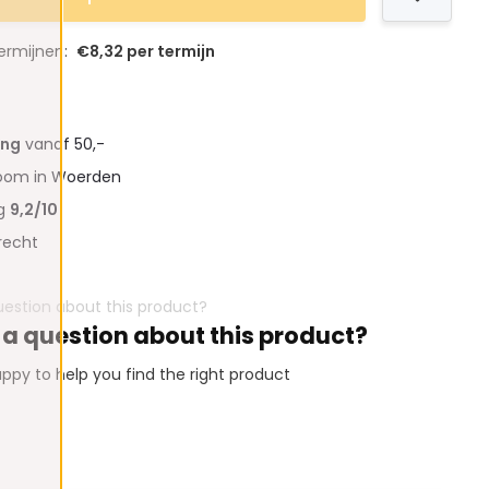
termijnen:
€8,32 per termijn
ing
vanaf 50,-
oom in Woerden
ng
9,2/10
recht
 a question about this product?
ppy to help you find the right product