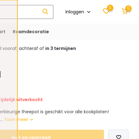
0
0
Inloggen
rt
Raamdecoratie
 vooraf, achteraf of
in 3 termijnen
l
ijdelijk uitverkocht
erkleurige theepot is geschikt voor alle kookplaten!
...
Toon meer
Niet op voorraad