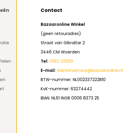
ieën
Contact
Bazaaronline Winkel
(geen retouradres)
atie
Straat van Gibraltar 2
3446 CM Woerden
felen
Tel:
0162-231130
n
E-mail:
klantenservice@bazaaronline.nl
den
BTW-nummer: NL002337222B10
rt
KvK-nummer: 63274442
IBAN: NL61 INGB 0006 8373 25