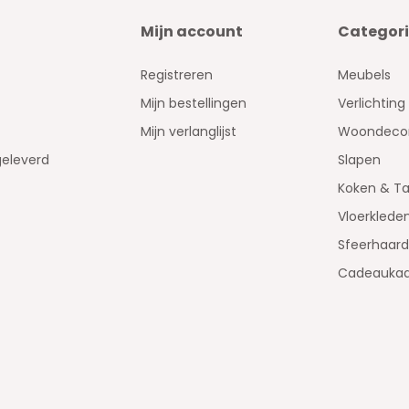
Mijn account
Categor
Registreren
Meubels
Mijn bestellingen
Verlichting
Mijn verlanglijst
Woondecor
geleverd
Slapen
Koken & Ta
Vloerklede
Sfeerhaar
Cadeaukaa