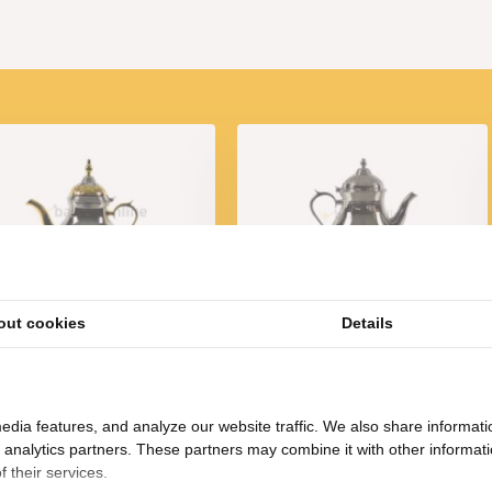
Marokkaanse Theepot
Marokkaanse Theepot
out cookies
Details
Nador 1.6 Liter Goud -
Sahara 1.5 Liter - Roestvrij
Roestvrij staal
staal
24,95
19,50
edia features, and analyze our website traffic. We also share informati
d analytics partners. These partners may combine it with other informat
 their services.