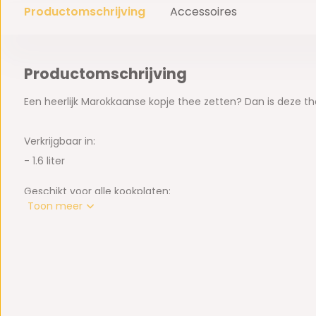
Productomschrijving
Accessoires
Productomschrijving
Een heerlijk Marokkaanse kopje thee zetten? Dan is deze t
Verkrijgbaar in:
- 1.6 liter
Geschikt voor alle kookplaten:
Toon meer
- Gaskookplaat
- Inductiekookplaat
- Elektrische kookplaat
- Keramische kookplaat
- Halogeen kookplaat