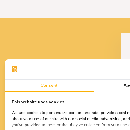
zen Casa Wit - 12
Theeglazen Casa mix
stuks
kleuren - 12 stuks
12,50
12,50
VOOR JOU GESELECTEERD
Gerelateerde
producten
Consent
Ab
This website uses cookies
We use cookies to personalize content and ads, provide social m
about your use of our site with our social media, advertising, an
you've provided to them or that they've collected from your use of