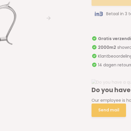
Betaal in 3 
Gratis verzend
2000m2
showr
Klantbeoordeli
14 dagen retour
Do you have
Our employee is ha
Send mail