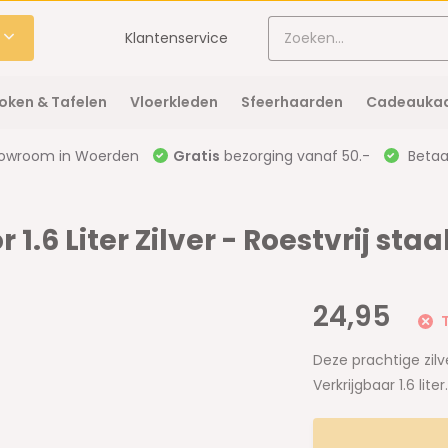
Klantenservice
oken & Tafelen
Vloerkleden
Sfeerhaarden
Cadeaukaa
owroom in Woerden
Gratis
bezorging vanaf 50.-
Betaal
6 Liter Zilver - Roestvrij staa
24,95
T
Deze prachtige zilv
Verkrijgbaar 1.6 liter.