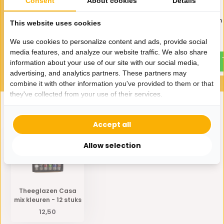
Consent
About cookies
Details
Theeglazen Marrakech Zilver
Theeglazen Marrakech
This website uses cookies
- 12 stuks
- 12 stuks
We use cookies to personalize content and ads, provide social
15,-
15,-
media features, and analyze our website traffic. We also share
information about your use of our site with our social media,
advertising, and analytics partners. These partners may
combine it with other information you've provided to them or that
they've collected from your use of their services.
Eerder bekeken door jou
Accept all
Allow selection
Theeglazen Casa
mix kleuren - 12 stuks
12,50