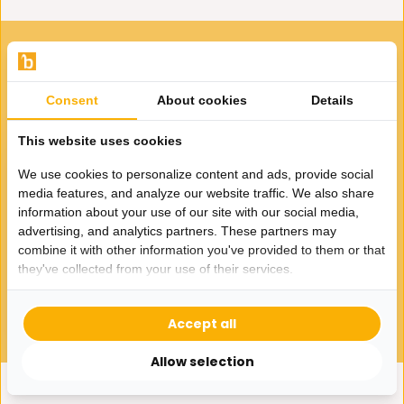
VOOR JOU GESELECTEERD
Gerelateerde producten
Consent
About cookies
Details
This website uses cookies
We use cookies to personalize content and ads, provide social
media features, and analyze our website traffic. We also share
information about your use of our site with our social media,
advertising, and analytics partners. These partners may
Luxe Voorraadpotten Nordic
Stripes | 3 - delig
combine it with other information you've provided to them or that
they've collected from your use of their services.
18,95
Accept all
Allow selection