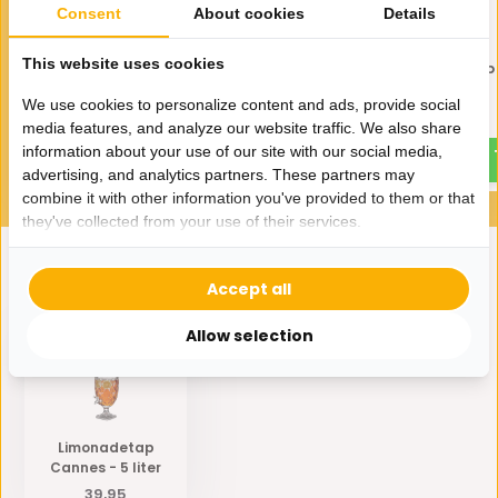
Consent
About cookies
Details
This website uses cookies
Limonadetap Louvre 5 liter
Bricard - Limonadetap E
5 Liter
27,95
We use cookies to personalize content and ads, provide social
49,95
media features, and analyze our website traffic. We also share
information about your use of our site with our social media,
advertising, and analytics partners. These partners may
combine it with other information you've provided to them or that
they've collected from your use of their services.
Accept all
Eerder bekeken door jou
Allow selection
Limonadetap
Cannes - 5 liter
39,95