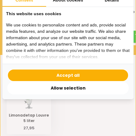
Consent
About cookies
Details
Bricard - Limonadetap Eiffel
Bricard - Limonadetap 
This website uses cookies
5 Liter
6,5 Liter
We use cookies to personalize content and ads, provide social
49,95
49,95
media features, and analyze our website traffic. We also share
information about your use of our site with our social media,
advertising, and analytics partners. These partners may
combine it with other information you've provided to them or that
they've collected from your use of their services.
Eerder bekeken door jou
Accept all
Allow selection
Limonadetap Louvre
5 liter
27,95