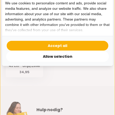
We use cookies to personalize content and ads, provide social
media features, and analyze our website traffic. We also share
Delen
information about your use of our site with our social media,
advertising, and analytics partners. These partners may
combine it with other information you've provided to them or that
Eerder bekeken door jou
they've collected from your use of their services.
Accept all
Allow selection
Kussen Metropole -
45 cm - Grijs/Zilver
34,95
Hulp nodig?