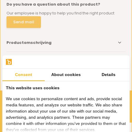
Do you have a question about this product?
Our employee is happy to help you find the right product
Send mail
Productomschrijving
Specificaties
Consent
About cookies
Details
Delen
This website uses cookies
We use cookies to personalize content and ads, provide social
VOOR JOU GESELECTEERD
media features, and analyze our website traffic. We also share
Gerelateerde producten
information about your use of our site with our social media,
advertising, and analytics partners. These partners may
combine it with other information you've provided to them or that
they've collected from your use of their services.