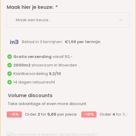
Maak hier je keuze:
*
Betaal in 3 termijnen:
€1,98 per termijn
Gratis verzending
vanaf 50,-
2000m2
showroom in Woerden
Klantbeoordeling
9,2/10
14 dagen retourrecht
Volume discounts
Take advantage of even more discount
-5%
Order
2
for
5,65
per piece
-10%
Order
4
for
5,36
p