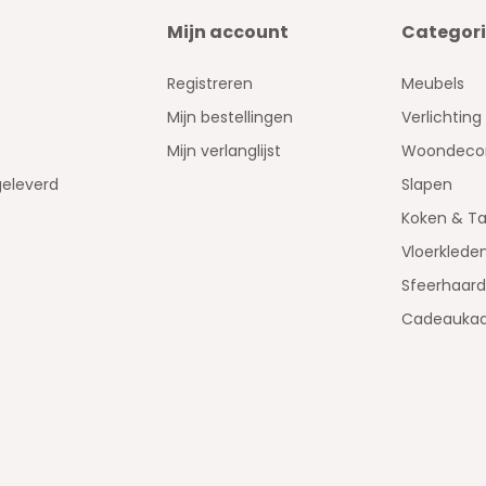
Mijn account
Categor
Registreren
Meubels
Mijn bestellingen
Verlichting
Mijn verlanglijst
Woondecor
geleverd
Slapen
Koken & Ta
Vloerklede
Sfeerhaar
Cadeaukaa