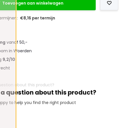
Toevoegen aan winkelwagen
termijnen:
€8,16 per termijn
ing
vanaf 50,-
oom in Woerden
ng
9,2/10
recht
 a question about this product?
ppy to help you find the right product