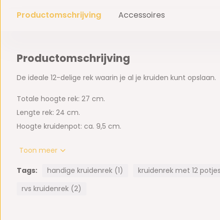
Productomschrijving
Accessoires
Productomschrijving
De ideale 12-delige rek waarin je al je kruiden kunt opslaan.
Totale hoogte rek: 27 cm.
Lengte rek: 24 cm.
Hoogte kruidenpot: ca. 9,5 cm.
Inhoud doos:
Toon meer
1x kruidenrek
Tags:
handige kruidenrek (1)
kruidenrek met 12 potjes
12x kruidenpotjes
rvs kruidenrek (2)