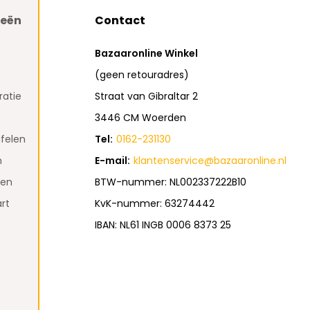
ieën
Contact
Bazaaronline Winkel
(geen retouradres)
atie
Straat van Gibraltar 2
3446 CM Woerden
felen
Tel:
0162-231130
n
E-mail:
klantenservice@bazaaronline.nl
den
BTW-nummer: NL002337222B10
rt
KvK-nummer: 63274442
IBAN: NL61 INGB 0006 8373 25