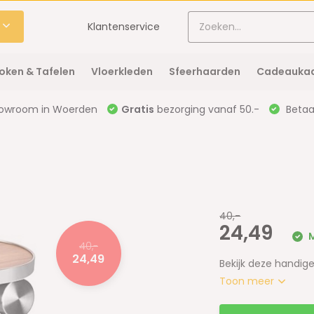
Klantenservice
oken & Tafelen
Vloerkleden
Sfeerhaarden
Cadeaukaa
owroom in Woerden
Gratis
bezorging vanaf 50.-
Betaal
40,-
24,49
M
40,-
24,49
Bekijk deze handige
Toon meer