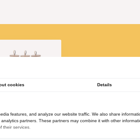
out cookies
Details
icard - Kruidenset - Wit-
Marmer - 15-delig
51,95
edia features, and analyze our website traffic. We also share informati
d analytics partners. These partners may combine it with other informat
 their services.