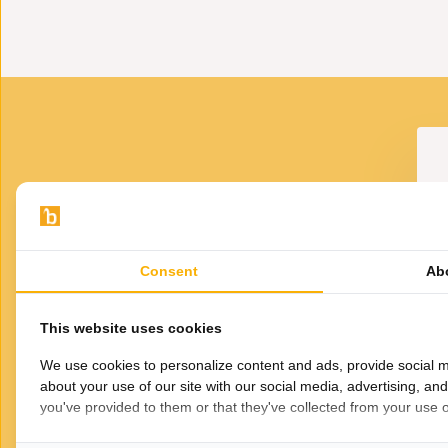
VOOR JOU GESELECTEERD
Gerelateerde
Consent
Ab
producten
Br
This website uses cookies
We use cookies to personalize content and ads, provide social m
about your use of our site with our social media, advertising, an
you've provided to them or that they've collected from your use of