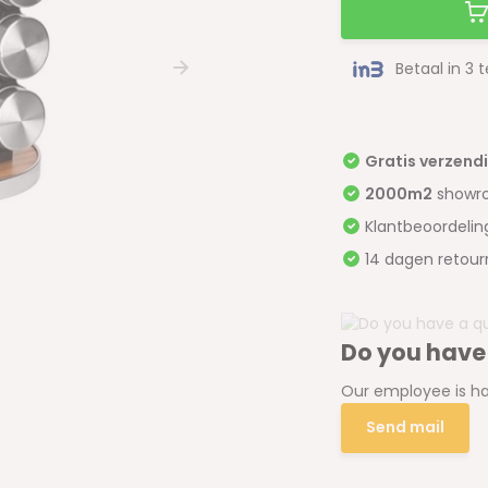
Betaal in 3 
Gratis verzend
2000m2
showr
Klantbeoordeli
14 dagen retour
Do you have
Our employee is ha
Send mail