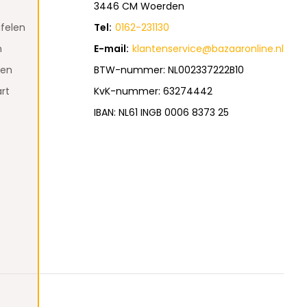
3446 CM Woerden
felen
Tel:
0162-231130
n
E-mail:
klantenservice@bazaaronline.nl
den
BTW-nummer: NL002337222B10
rt
KvK-nummer: 63274442
IBAN: NL61 INGB 0006 8373 25