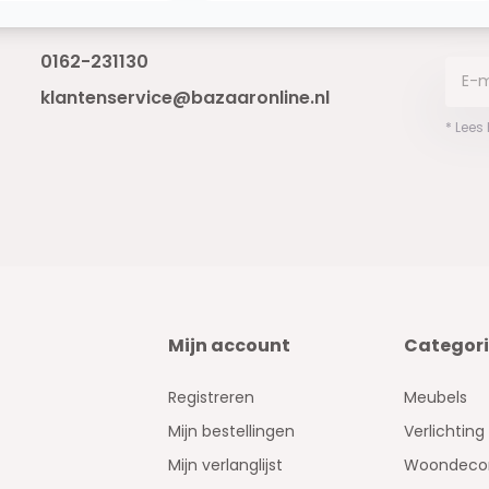
Bereikbaar van ma - vr 10:00 tot 17:00
niet 
0162-231130
klantenservice@bazaaronline.nl
* Lees
Mijn account
Categor
Registreren
Meubels
Mijn bestellingen
Verlichting
Mijn verlanglijst
Woondecor