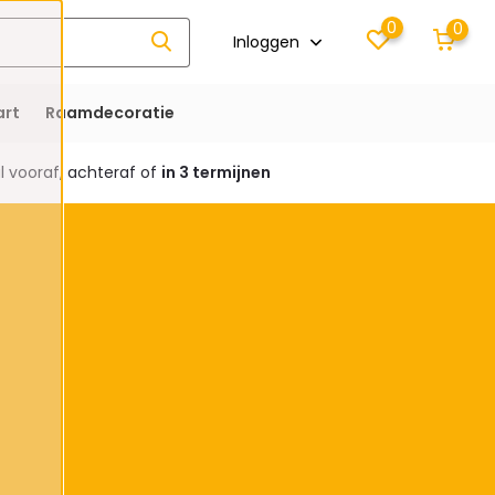
0
0
Inloggen
rt
Raamdecoratie
 vooraf, achteraf of
in 3 termijnen