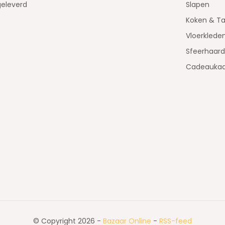
geleverd
Slapen
Koken & Ta
Vloerklede
Sfeerhaar
Cadeaukaa
© Copyright 2026 -
Bazaar Online
-
RSS-feed