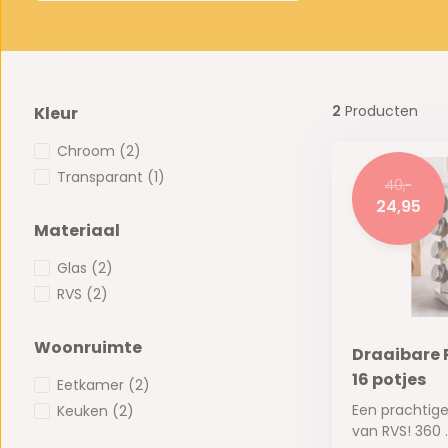
2
Producten
Kleur
Chroom
(2)
Transparant
(1)
40,-
24,95
Materiaal
Glas
(2)
RVS
(2)
Woonruimte
Draaibare 
16 potjes
Eetkamer
(2)
Een prachtige
Keuken
(2)
van RVS! 360 ..