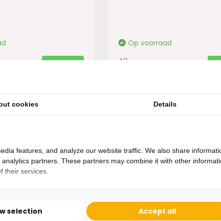
ad
Op voorraad
40,-
24,49
out cookies
Details
edia features, and analyze our website traffic. We also share informati
d analytics partners. These partners may combine it with other informat
 their services.
Heb je een vraag?
Binnen 24 uur antwoord op je vraag!
ow selection
Accept all
Ontva