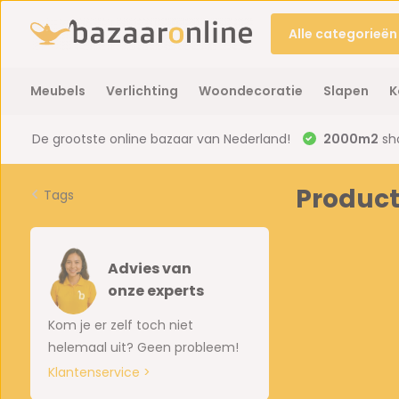
Alle categorieën
Meubels
Verlichting
Woondecoratie
Slapen
K
De grootste online bazaar van Nederland!
2000m2
sh
Product
Tags
Advies van
onze experts
Kom je er zelf toch niet
helemaal uit? Geen probleem!
Klantenservice >