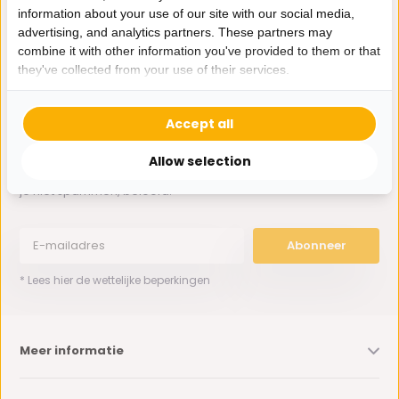
information about your use of our site with our social media,
advertising, and analytics partners. These partners may
0162-231130
combine it with other information you've provided to them or that
klantenservice@bazaaronline.nl
they've collected from your use of their services.
Accept all
Allow selection
Ontvang de nieuwste aanbiedingen en promoties. We zullen
je niet spammen, beloofd.
Abonneer
* Lees hier de wettelijke beperkingen
Meer informatie