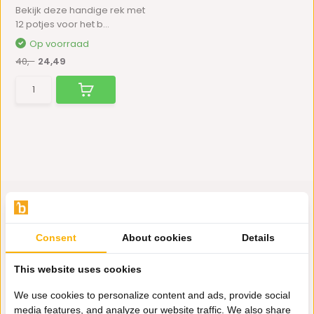
Bekijk deze handige rek met
12 potjes voor het b...
Op voorraad
40,-
24,49
Consent
About cookies
Details
Hulp nodig?
Wij zitten voor je klaar.
This website uses cookies
We use cookies to personalize content and ads, provide social
media features, and analyze our website traffic. We also share
Whatsapp ons