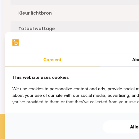
Kleur lichtbron
Totaal wattage
Branduren
Plafondbevestiging meegeleverd?
Consent
Ab
Voltage
This website uses cookies
We use cookies to personalize content and ads, provide social m
about your use of our site with our social media, advertising, an
you've provided to them or that they've collected from your use of
All