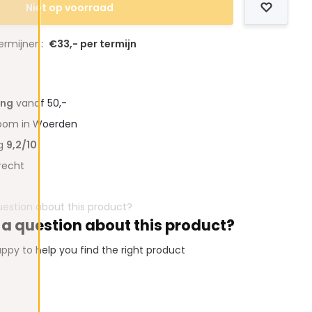
Niet op voorraad
termijnen:
€33,- per termijn
ing
vanaf 50,-
oom in Woerden
ng
9,2/10
recht
 a question about this product?
ppy to help you find the right product