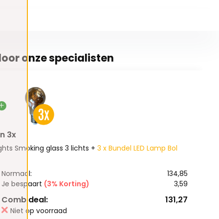
oor onze specialisten
n 3x
ts Smoking glass 3 lichts +
3 x Bundel LED Lamp Bol
Normaal:
134,85
Je bespaart
(3% Korting)
3,59
Combideal:
131,27
Niet op voorraad