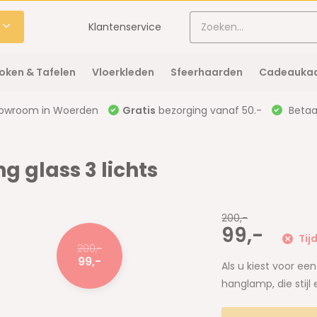
Klantenservice
oken & Tafelen
Vloerkleden
Sfeerhaarden
Cadeaukaa
owroom in Woerden
Gratis
bezorging vanaf 50.-
Betaal
glass 3 lichts
200,-
99,-
Tijd
200,-
99,-
Als u kiest voor e
hanglamp, die stijl e