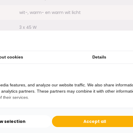
wit-, warm- en warm wit licht
3 x 45 W
30.000
Ja
out cookies
Details
220/240V
edia features, and analyze our website traffic. We also share informati
d analytics partners. These partners may combine it with other informat
 their services.
ow selection
Accept all