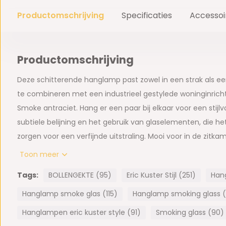
Productomschrijving
Specificaties
Accessoi
Productomschrijving
Deze schitterende hanglamp past zowel in een strak als ee
te combineren met een industrieel gestylede woninginrichtin
Smoke antraciet. Hang er een paar bij elkaar voor een stijlvo
subtiele belijning en het gebruik van glaselementen, die h
zorgen voor een verfijnde uitstraling. Mooi voor in de zitk
of in de hal. Echt een mooie eyecatcher, waarmee u uw wo
Toon meer
compleet maakt.
Tags:
BOLLENGEKTE (95)
Eric Kuster Stijl (251)
Hang
Afmeting(en):
Hanglamp smoke glas (115)
Hanglamp smoking glass 
Doorsnede plateau: 35 cm
Hanglampen eric kuster style (91)
Smoking glass (90)
Hoogte: in hoogte verstelbaar met een maximaal lengte v