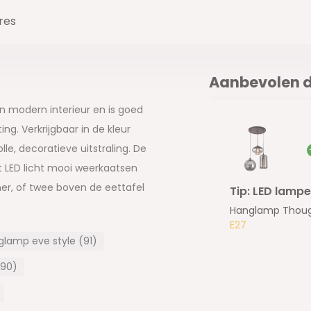
res
Aanbevolen d
n modern interieur en is goed
g. Verkrijgbaar in de kleur
lle, decoratieve uitstraling. De
et LED licht mooi weerkaatsen
amer, of twee boven de eettafel
Tip: LED lampe
ninginrichting helemaal
Hanglamp Though
E27
lamp eve style (91)
(90)
an 100 cm