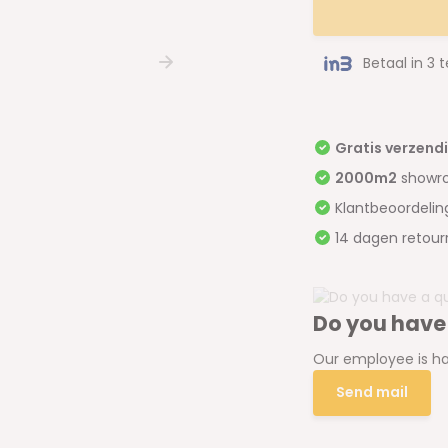
Betaal in 3 
Gratis verzend
2000m2
showr
Klantbeoordeli
14 dagen retour
Do you have
Our employee is ha
Send mail