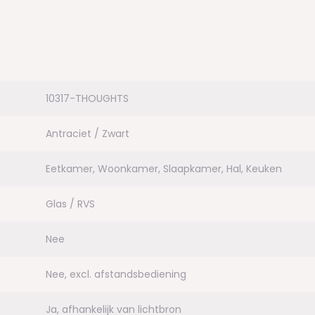
waardige kwaliteit, worden met
 ze met de hand worden
 Deze kleine imperfecties
zonder hoge levensduur
ikt.
10317-THOUGHTS
Antraciet / Zwart
Eetkamer, Woonkamer, Slaapkamer, Hal, Keuken
Glas / RVS
Nee
Nee, excl. afstandsbediening
Ja, afhankelijk van lichtbron