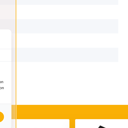
on
ion