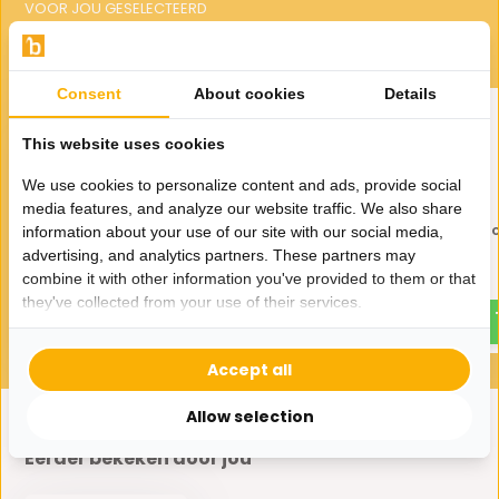
VOOR JOU GESELECTEERD
Gerelateerde producten
Consent
About cookies
Details
This website uses cookies
We use cookies to personalize content and ads, provide social
media features, and analyze our website traffic. We also share
Hanglamp Illusion Smoking
Hanglamp Illusion Sm
information about your use of our site with our social media,
glass 4 lichts
glass 5 lichts
advertising, and analytics partners. These partners may
combine it with other information you've provided to them or that
195,-
215,-
350,-
350,-
they've collected from your use of their services.
Accept all
Allow selection
Eerder bekeken door jou