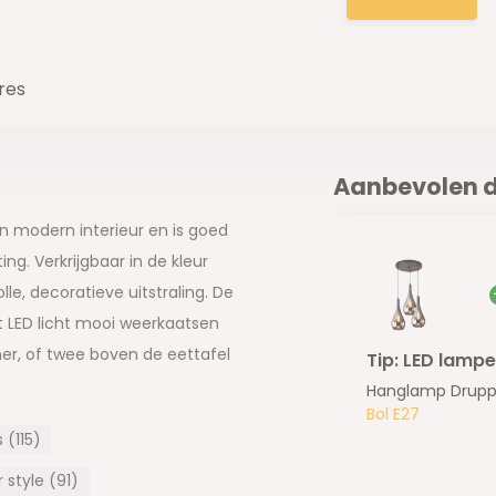
res
Aanbevolen d
n modern interieur en is goed
g. Verkrijgbaar in de kleur
lle, decoratieve uitstraling. De
et LED licht mooi weerkaatsen
amer, of twee boven de eettafel
Tip: LED lampe
ninginrichting helemaal
Hanglamp Druppe
Bol E27
(115)
style (91)