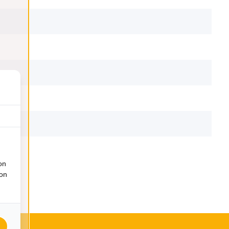
on
ion