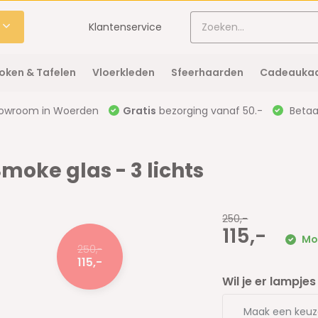
Klantenservice
oken & Tafelen
Vloerkleden
Sfeerhaarden
Cadeaukaa
owroom in Woerden
Gratis
bezorging vanaf 50.-
Betaal
ke glas - 3 lichts
250,-
115,-
Mor
250,-
115,-
Wil je er lampjes 