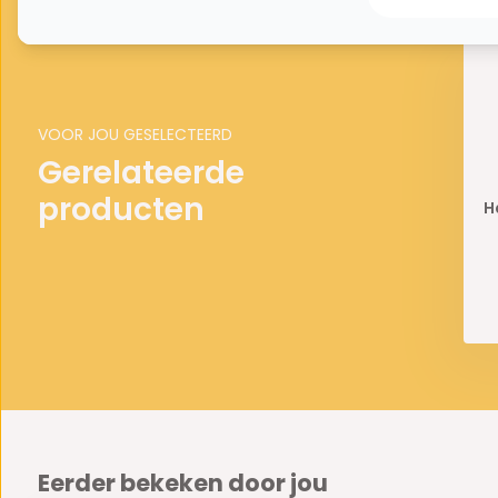
VOOR JOU GESELECTEERD
Gerelateerde
producten
H
Eerder bekeken door jou