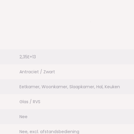
waardige kwaliteit, worden met
 ze met de hand worden
 Deze kleine imperfecties
zonder hoge levensduur
2,35E+13
ikt.
Antraciet / Zwart
an
100 cm
Eetkamer, Woonkamer, Slaapkamer, Hal, Keuken
Glas / RVS
Nee
Nee, excl. afstandsbediening