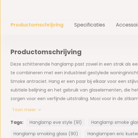
Productomschrijving
Specificaties
Accessoi
Productomschrijving
Deze schitterende hanglamp past zowel in een strak als ee
te combineren met een industrieel gestylede woninginrichtin
Smoke antraciet. Hang er een paar bij elkaar voor een stijlvo
subtiele belijning en het gebruik van glaselementen, die h
zorgen voor een verfijnde uitstraling. Mooi voor in de zitk
of in de hal. Echt een mooie eyecatcher, waarmee u uw wo
Toon meer
compleet maakt.
Tags:
Hanglamp eve style (91)
Hanglamp smoke glas 
Afmeting(en):
Hanglamp smoking glass (90)
Hanglampen eric kuster 