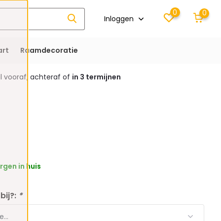
0
0
Inloggen
rt
Raamdecoratie
 vooraf, achteraf of
in 3 termijnen
gen in huis
bij?:
*