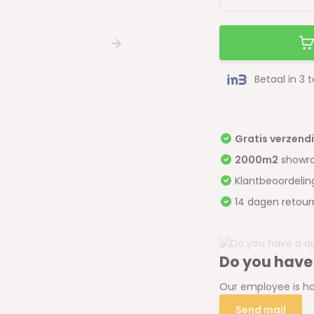
Betaal in 3 
Gratis verzend
2000m2
showr
Klantbeoordeli
14 dagen retour
Do you have
Our employee is ha
Send mail