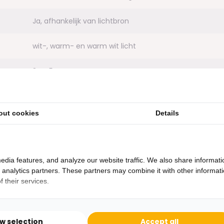
Ja, afhankelijk van lichtbron
wit-, warm- en warm wit licht
3 x 45 W
30.000
out cookies
Details
Ja
220/240V
edia features, and analyze our website traffic. We also share informati
d analytics partners. These partners may combine it with other informat
 their services.
ow selection
Accept all