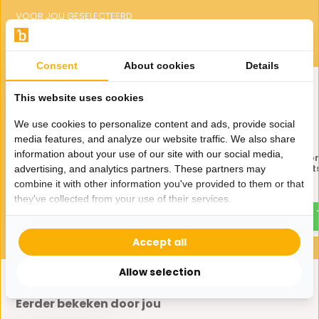
VOOR JOU GESELECTEERD
Gerelateerde producten
Consent
About cookies
Details
This website uses cookies
We use cookies to personalize content and ads, provide social
media features, and analyze our website traffic. We also share
information about your use of our site with our social media,
Hanglamp Druppelvormig
Hanglamp Druppelvo
Smoke glas - 3 lichts
smoke glas 4 licht
advertising, and analytics partners. These partners may
combine it with other information you've provided to them or that
115,-
239,-
250,-
400,-
they've collected from your use of their services.
Accept all
Allow selection
Eerder bekeken door jou