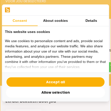
VOOR JOU GESELECTEERD
Gerelateerde producten
Consent
About cookies
Details
This website uses cookies
We use cookies to personalize content and ads, provide social
media features, and analyze our website traffic. We also share
Egg Windlicht Goud -
Egg Windlicht Goud - 
information about your use of our site with our social media,
Medium
advertising, and analytics partners. These partners may
24,-
39,-
combine it with other information you've provided to them or that
29,-
49,-
they've collected from your use of their services.
Accept all
Allow selection
Eerder bekeken door jou