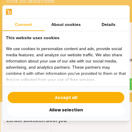
VOOR JOU GESELECTEERD
Gerelateerde producten
Consent
About cookies
Details
This website uses cookies
We use cookies to personalize content and ads, provide social
media features, and analyze our website traffic. We also share
Egg Windlicht Goud - Large
Egg Windlicht Goud
information about your use of our site with our social media,
Medium
advertising, and analytics partners. These partners may
39,-
59,-
combine it with other information you've provided to them or that
29,-
49,-
they've collected from your use of their services.
Accept all
Allow selection
Eerder bekeken door jou