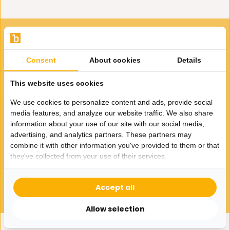
VOOR JOU GESELECTEERD
Gerelateerde producten
Consent
About cookies
Details
This website uses cookies
We use cookies to personalize content and ads, provide social
media features, and analyze our website traffic. We also share
information about your use of our site with our social media,
advertising, and analytics partners. These partners may
Salontafel Ronda | Light Oak
combine it with other information you've provided to them or that
Fineer - set van 2
they've collected from your use of their services.
395,-
Accept all
Allow selection