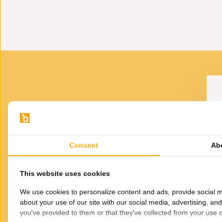
Tip: Combineer deze vaas met de andere schelpenvazen in
VOOR JOU GESELECTEERD
Gerelateerde
Consent
Ab
producten
B
B2
This website uses cookies
We use cookies to personalize content and ads, provide social m
about your use of our site with our social media, advertising, an
you've provided to them or that they've collected from your use of