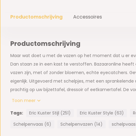
Productomschrijving
Accessoires
Productomschrijving
Maar wat doet u met de vazen op het moment dat u er ev
Dan staan ze in een kast te verstoffen. Bazaaronline heeft
vazen zijn, met of zonder bloemen, echte eyecatchers. Ge
eigenlijk. Uitgevoerd met schelpjes, met een sprankelende u
prachtig op uw bijzettafel, dressoir of eetkamertafel. De v
Bazaaronline gewend bent – net even anders dan anders zij
Toon meer
aan. Woondecoratie om u tegen te zeggen!
Tags:
Eric Kuster Stijl (251)
Eric Kuster Style (63)
R
Afmeting Pot Schelpenvaas:
Schelpenvaas (6)
Schelpenvazen (14)
schelpvaas 
- D17 x H24 cm