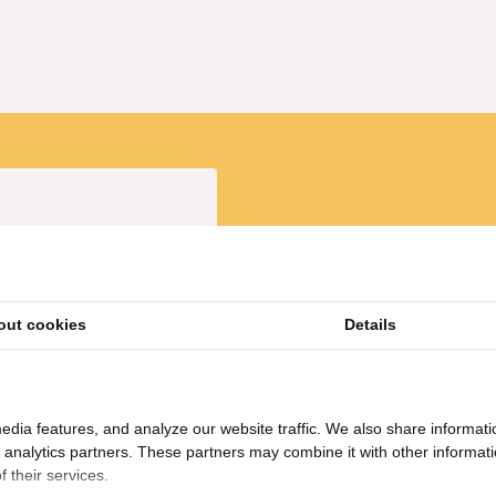
 deze serie!
out cookies
Details
owl Mother of Pearl L46
0 H13 cm - Zilver/Blauw -
Schelpenvaas
69,-
205,-
edia features, and analyze our website traffic. We also share informati
d analytics partners. These partners may combine it with other informat
 their services.