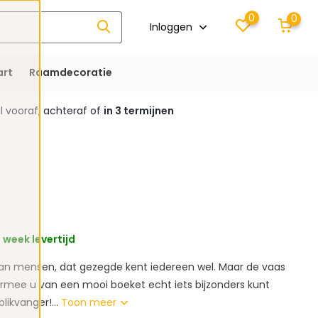
0
0
Inloggen
rt
Raamdecoratie
 vooraf, achteraf of
in 3 termijnen
1 week levertijd
n mensen, dat gezegde kent iedereen wel. Maar de vaas
rmee u van een mooi boeket echt iets bijzonders kunt
likvanger!...
Toon meer