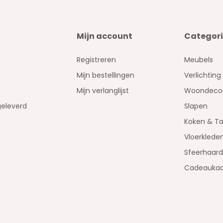
Mijn account
Categor
Registreren
Meubels
Mijn bestellingen
Verlichting
Mijn verlanglijst
Woondecor
geleverd
Slapen
Koken & Ta
Vloerklede
Sfeerhaar
Cadeaukaa