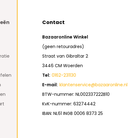
ieën
Contact
Bazaaronline Winkel
(geen retouradres)
atie
Straat van Gibraltar 2
3446 CM Woerden
felen
Tel:
0162-231130
n
E-mail:
klantenservice@bazaaronline.nl
den
BTW-nummer: NL002337222B10
rt
KvK-nummer: 63274442
IBAN: NL61 INGB 0006 8373 25