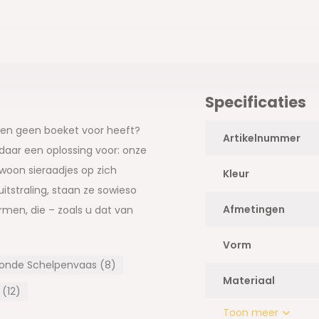
Specificaties
en geen boeket voor heeft?
Artikelnummer
 daar een oplossing voor: onze
woon sieraadjes op zich
Kleur
itstraling, staan ze sowieso
Afmetingen
ormen, die – zoals u dat van
n, doen bijzonder decoratief
Vorm
onde Schelpenvaas (8)
Materiaal
(12)
Toon meer