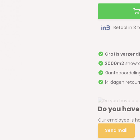
Betaal in 3 
Gratis verzend
2000m2
showr
Klantbeoordeli
14 dagen retour
Do you have
Our employee is ha
Send mail