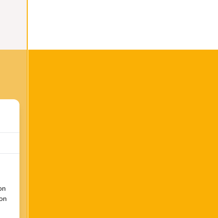
on
ion