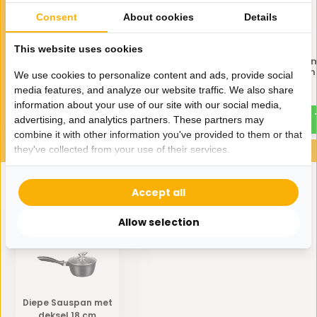
Consent
About cookies
Details
This website uses cookies
Bavary Teflon Ceramic
Bavary Teflon Cera
Koekenpan 22 cm
Koekenpan 24 cm
We use cookies to personalize content and ads, provide social
media features, and analyze our website traffic. We also share
15,-
17,50
information about your use of our site with our social media,
advertising, and analytics partners. These partners may
combine it with other information you've provided to them or that
they've collected from your use of their services.
Accept all
Eerder bekeken door jou
Allow selection
Diepe Sauspan met
deksel 18 cm