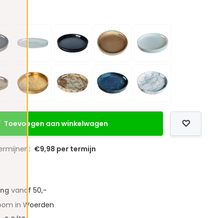
Toevoegen aan winkelwagen
termijnen:
€9,98 per termijn
ing
vanaf 50,-
oom in Woerden