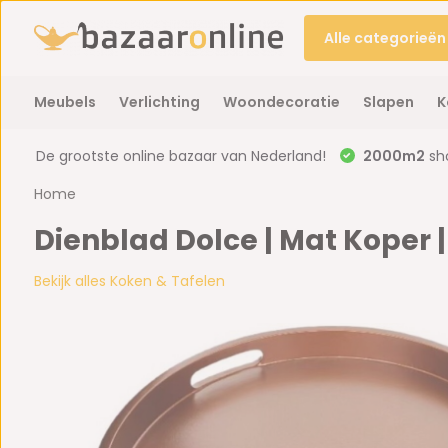
Alle categorieën
Meubels
Verlichting
Woondecoratie
Slapen
K
De grootste online bazaar van Nederland!
2000m2
sh
Home
Dienblad Dolce | Mat Koper 
Bekijk alles Koken & Tafelen