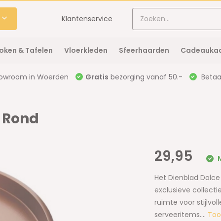
Klantenservice
oken & Tafelen
Vloerkleden
Sfeerhaarden
Cadeaukaa
owroom in Woerden
Gratis
bezorging vanaf 50.-
Betaal
| Rond
29,95
M
Het Dienblad Dolce 
exclusieve collect
ruimte voor stijlvo
serveeritems....
To