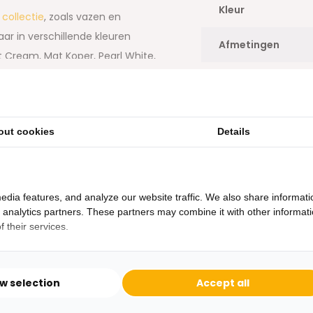
Kleur
 collectie
, zoals vazen en
r in verschillende kleuren
Afmetingen
t Cream, Mat Koper, Pearl White,
et Dolce dienblad eenvoudig
Vorm
eur.
rzetters (46)
Materiaal
htigen in onze winkel op
Straat
out cookies
Details
en we ervoor dat luxe
Toon meer
an een stijlvolle uitstraling
edia features, and analyze our website traffic. We also share informati
d analytics partners. These partners may combine it with other informat
potten, vazen, onderzetters en
 their services.
o Potten en Vazen 2024
.
ow selection
Accept all