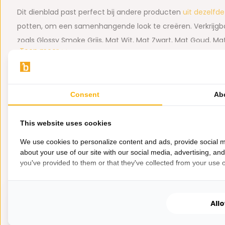
Dit dienblad past perfect bij andere producten
uit dezelfde
potten, om een samenhangende look te creëren. Verkrijgbaa
zoals Glossy Smoke Grijs, Mat Wit, Mat Zwart, Mat Goud, Ma
Toon meer
Koper Bladzilver, Goud Bladzilver en Bruin Marmer, kun je h
afstemmen op jouw persoonlijke stijl en de rest van je interi
Tags:
Collectie luxe potten (176)
Dienbladen en onde
Kom het
Exclusieve dienbladen en onderzetters (46)
Dienblad Dolce
en onze volledige collectie bezic
Consent
Ab
van Gibraltar 2, 3446 CM Woerden
. Bij Bazaaronline zorg
woonaccessoires betaalbaar blijven, zodat je kunt genieten v
This website uses cookies
zonder je budget te overschrijden.
We use cookies to personalize content and ads, provide social m
about your use of our site with our social media, advertising, an
Bekijk de volledige collectie decoratieve items, waaronder 
you've provided to them or that they've collected from your use of
Eerder bekeken door jou
meer, online via de volgende link:
Exclusieve Collectie Dec
Materiaal: Polyresin
All
Afmeting: Ø 36 cm x hoogte 4 cm
Combinatie tip:
onderzetters in dezelfde kleur.