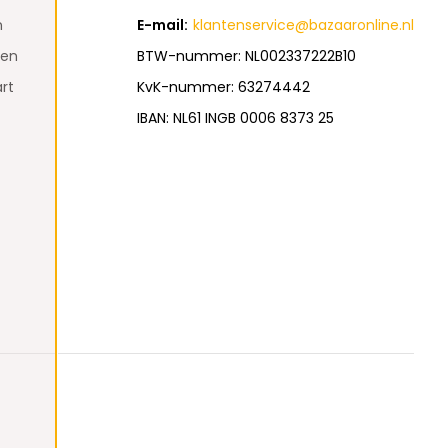
n
E-mail:
klantenservice@bazaaronline.nl
den
BTW-nummer: NL002337222B10
rt
KvK-nummer: 63274442
IBAN: NL61 INGB 0006 8373 25