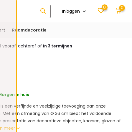
0
0
Inloggen
rt
Raamdecoratie
 vooraf, achteraf of
in 3 termijnen
orgen in huis
is een verfijnde en veelzijdige toevoeging aan onze
ie. Met een afmeting van Ø 36 cm biedt het voldoende
lle presentatie van decoratieve objecten, kaarsen, glazen of
on meer