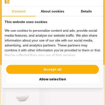
Consent
About cookies
Details
This website uses cookies
We use cookies to personalize content and ads, provide social
Pot Mother of Pearl D17 H24 -
Creme - Schelpenvaas
media features, and analyze our website traffic. We also share
information about your use of our site with our social media,
59,95
115,-
advertising, and analytics partners. These partners may
combine it with other information you've provided to them or that
they've collected from your use of their services.
Accept all
Eerder bekeken door jou
Allow selection