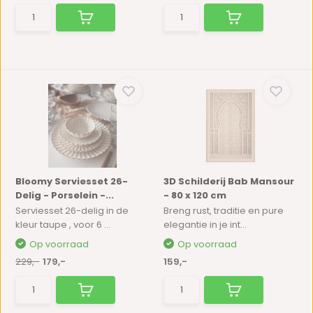
Bloomy Serviesset 26-
3D Schilderij Bab Mansour
Delig - Porselein -...
- 80 x 120 cm
Serviesset 26-delig in de
Breng rust, traditie en pure
kleur taupe , voor 6 ...
elegantie in je int...
Op voorraad
Op voorraad
229,-
179,-
159,-