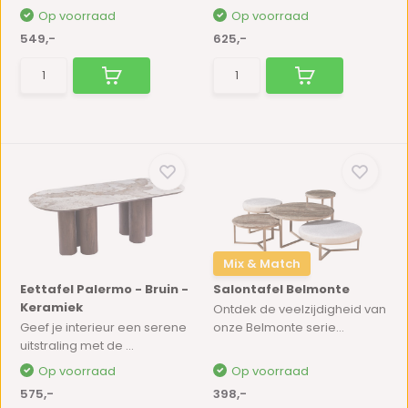
Op voorraad
Op voorraad
549,-
625,-
Mix & Match
Eettafel Palermo - Bruin -
Salontafel Belmonte
Keramiek
Ontdek de veelzijdigheid van
Geef je interieur een serene
onze Belmonte serie...
uitstraling met de ...
Op voorraad
Op voorraad
575,-
398,-