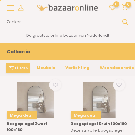
0
0
2000m2
showroom in Woerden
Collectie
Meubels
Verlichting
Woondecoratie
Filters
Mega deal!
Mega deal!
Boogspiegel Zwart
Boogspiegel Bruin 100x180
100x180
Deze stijlvolle boogspiegel