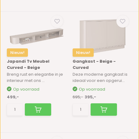
Nieuw!
Nieuw!
Japandi Tv Meubel
Gangkast - Beige -
Curved - Beige
Curved
Breng rust en elegantie in je
Deze moderne gangkast is
interieur met ons ...
ideaal voor een opgerui...
Op voorraad
Op voorraad
499,-
695,-
395,-