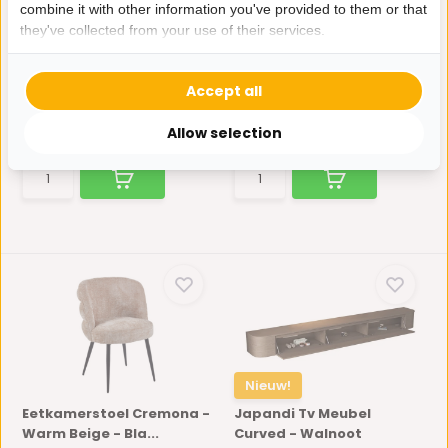
combine it with other information you've provided to them or that
Boogspiegel Livia
Japandi Tv Meubel
they've collected from your use of their services.
Walnoot - 100 x 180 c...
Curved Staand - Beige
Breng rust en ruimte in je
Breng rust en elegantie in je
interieur met deze ha...
interieur met ons ...
Accept all
Niet op voorraad
Op voorraad
Allow selection
189,-
549,-
Nieuw!
Eetkamerstoel Cremona -
Japandi Tv Meubel
Warm Beige - Bla...
Curved - Walnoot