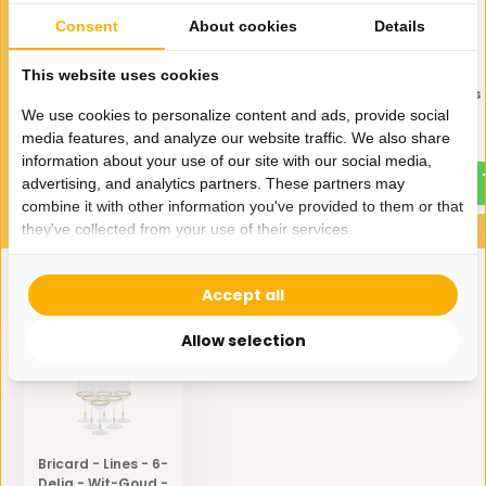
Consent
About cookies
Details
This website uses cookies
Longdrinkglazen Timeless -
Whiskyglazen Timeless -
45 cl - set van 4
- set van 4
We use cookies to personalize content and ads, provide social
media features, and analyze our website traffic. We also share
18,95
12,-
16,95
information about your use of our site with our social media,
advertising, and analytics partners. These partners may
combine it with other information you've provided to them or that
they've collected from your use of their services.
Accept all
Eerder bekeken door jou
Allow selection
Bricard - Lines - 6-
Delig - Wit-Goud -