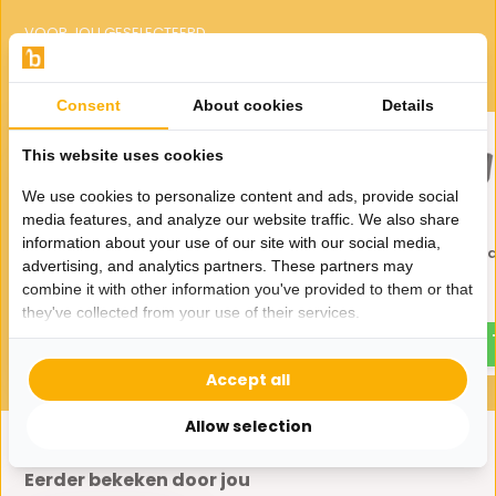
VOOR JOU GESELECTEERD
Gerelateerde producten
Consent
About cookies
Details
This website uses cookies
We use cookies to personalize content and ads, provide social
media features, and analyze our website traffic. We also share
information about your use of our site with our social media,
Fauteuil Seattle - Zwart |
Zitbank Seattle - Zwa
advertising, and analytics partners. These partners may
Goud
Zwart
combine it with other information you've provided to them or that
525,-
1.195,-
700,-
1.400,-
they've collected from your use of their services.
Accept all
Allow selection
Eerder bekeken door jou