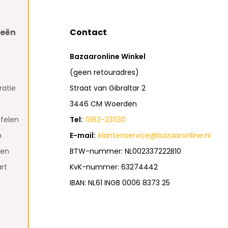
ieën
Contact
Bazaaronline Winkel
(geen retouradres)
atie
Straat van Gibraltar 2
3446 CM Woerden
felen
Tel:
0162-231130
n
E-mail:
klantenservice@bazaaronline.nl
den
BTW-nummer: NL002337222B10
rt
KvK-nummer: 63274442
IBAN: NL61 INGB 0006 8373 25