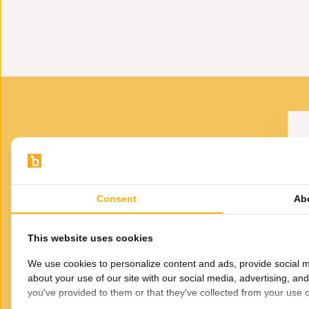
VOOR JOU GESELECTEERD
Gerelateerde
Consent
Ab
producten
This website uses cookies
We use cookies to personalize content and ads, provide social m
about your use of our site with our social media, advertising, an
you've provided to them or that they've collected from your use of