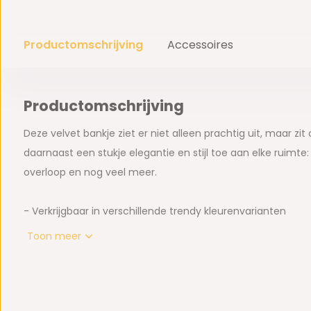
Productomschrijving
Accessoires
Productomschrijving
Deze velvet bankje ziet er niet alleen prachtig uit, maar zit
daarnaast een stukje elegantie en stijl toe aan elke ruimt
overloop en nog veel meer.
- Verkrijgbaar in verschillende trendy kleurenvarianten
- Bekleed met fluwelen stof
Toon meer
- Onderstel metalen RVS brushed poten
- Inclusief 4 kussens