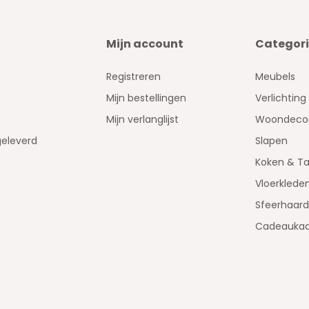
Mijn account
Categor
Registreren
Meubels
Mijn bestellingen
Verlichting
Mijn verlanglijst
Woondecor
geleverd
Slapen
Koken & Ta
Vloerklede
Sfeerhaar
Cadeaukaa