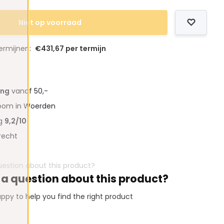
Niet op voorraad
termijnen:
€431,67 per termijn
ing
vanaf 50,-
oom in Woerden
ng
9,2/10
recht
 a question about this product?
ppy to help you find the right product