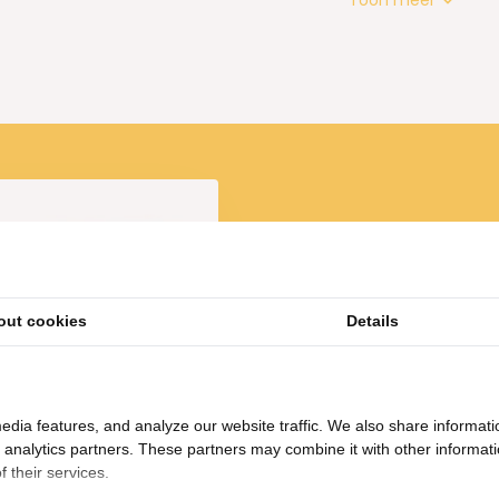
out cookies
Details
Zitbank Savera - Taupe
Velvet Goud
1.295,-
edia features, and analyze our website traffic. We also share informati
d analytics partners. These partners may combine it with other informat
 their services.