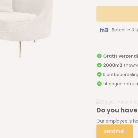
Betaal in 3 
Gratis verzend
2000m2
showr
Klantbeoordeli
14 dagen retour
Do you have
Our employee is ha
Send mail