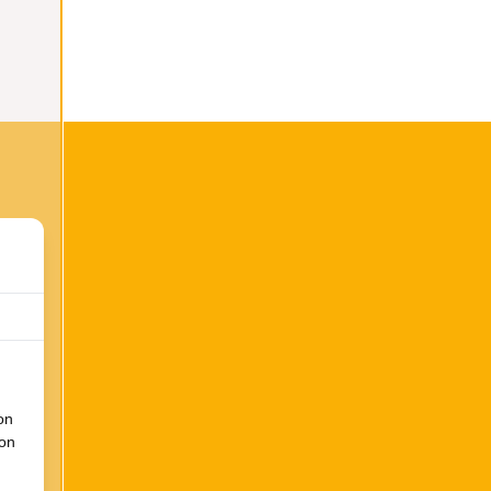
on
ion