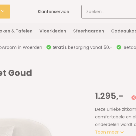
Klantenservice
oken & Tafelen
Vloerkleden
Sfeerhaarden
Cadeaukaa
owroom in Woerden
Gratis
bezorging vanaf 50.-
Betaal
et Goud
1.295,-
Deze unieke zitkam
comfortabele en el
onderdelen wordt a
Toon meer