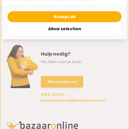
anti-aanbaklaag
grijs | PFOA vrij
Accept all
14,95
Allow selection
Hulp nodig?
Wij zitten voor je klaar.
Whatsapp ons
0162-231130
klantenservice@bazaaronline.nl