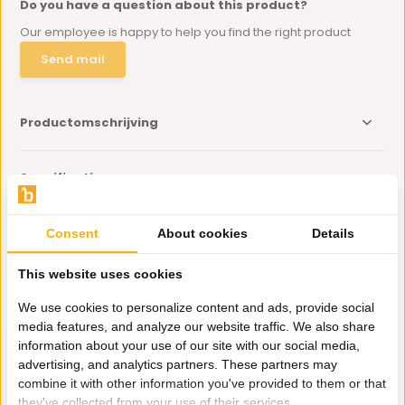
Do you have a question about this product?
Our employee is happy to help you find the right product
Send mail
Productomschrijving
Specificaties
Delen
Consent
About cookies
Details
This website uses cookies
Eerder bekeken door jou
We use cookies to personalize content and ads, provide social
media features, and analyze our website traffic. We also share
information about your use of our site with our social media,
advertising, and analytics partners. These partners may
combine it with other information you've provided to them or that
they've collected from your use of their services.
Wokpan 30 cm -