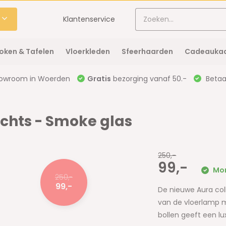
Klantenservice
oken & Tafelen
Vloerkleden
Sfeerhaarden
Cadeaukaa
owroom in Woerden
Gratis
bezorging vanaf 50.-
Betaal
ichts - Smoke glas
250,-
99,-
Mor
250,-
99,-
De nieuwe Aura coll
van de vloerlamp 
bollen geeft een lu