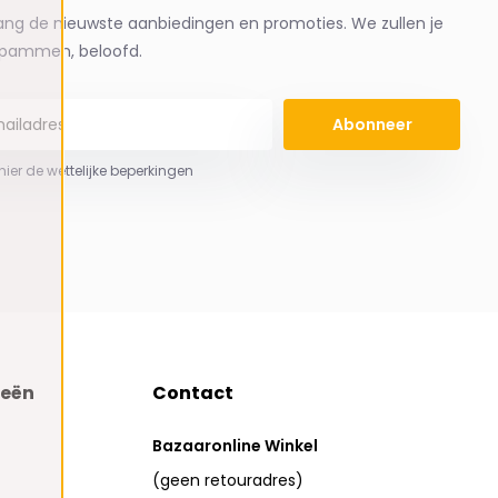
ng de nieuwste aanbiedingen en promoties. We zullen je
spammen, beloofd.
Abonneer
 hier de wettelijke beperkingen
ieën
Contact
Bazaaronline Winkel
(geen retouradres)