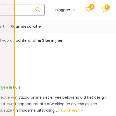
0
0
Inloggen
rt
Raamdecoratie
 vooraf, achteraf of
in 3 termijnen
gen in huis
ectie van Bazaaronline ziet er veelbelovend uit! Het design
met zwart gepoedercoate afwerking en diverse glazen
xueuze en moderne uitstraling....
Toon meer