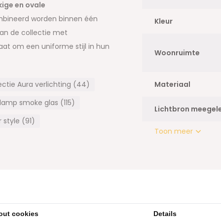
ige en ovale
combineerd worden binnen één
Kleur
van de collectie met
aat om een uniforme stijl in hun
Woonruimte
 uitstraling, kan zeker
 betaalbare maar elegante
ectie Aura verlichting (44)
Materiaal
lamp smoke glas (115)
waardige kwaliteit, worden met
Lichtbron meegel
style (91)
 ze met de hand worden
Toon meer
 Deze kleine imperfecties
zonder hoge levensduur
ikt.
eze collectie:
out cookies
Details