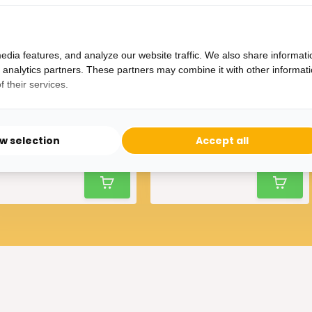
edia features, and analyze our website traffic. We also share informati
d analytics partners. These partners may combine it with other informat
 their services.
anglamp Aura - Zwart - 6
Plafondlamp Aura - Zwart -
lichts - Rechthoekig
3 lichts
ow selection
Accept all
359,-
69,-
425,-
100,-