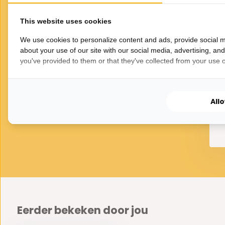
Kleur glas:
Smoke
Fitting:
E27
Hanglamp Aura - Zwart - 8
This website uses cookies
lichts - Ovaal
Afmeting(en):
We use cookies to personalize content and ads, provide social m
425,-
500,-
Voetplaat:
25 cm
about your use of our site with our social media, advertising, an
VOOR JOU GESELECTEERD
you've provided to them or that they've collected from your use of
Lengte:
165 cm
Gerelateerde
Glazenbollen:
3x bol ø 15 cm
producten
p Aura - Zwart - 7
H
s - Rechthoekig
All
395,-
70,-
Eerder bekeken door jou