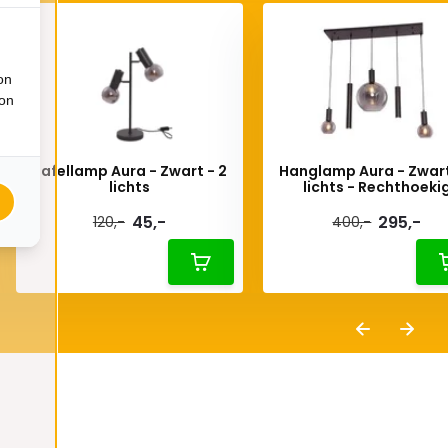
on
ion
Tafellamp Aura - Zwart - 2
Hanglamp Aura - Zwart
lichts
lichts - Rechthoeki
45,-
295,-
120,-
400,-