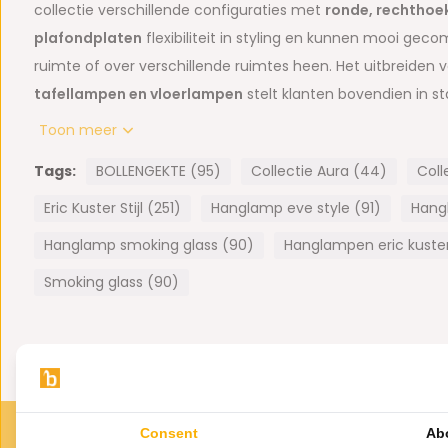
collectie verschillende configuraties met
ronde, rechthoek
plafondplaten
flexibiliteit in styling en kunnen mooi ge
ruimte of over verschillende ruimtes heen. Het uitbreiden 
tafellampen en vloerlampen
stelt klanten bovendien in st
interieur te creëren. Deze veelzijdigheid, samen met de luxe
Toon meer
aantrekkelijk zijn voor consumenten die op zoek zijn naar
Tags:
BOLLENGEKTE (95)
Collectie Aura (44)
Coll
verlichtingsopties.
Eric Kuster Stijl (251)
Hanglamp eve style (91)
Hang
Deze lampen zijn gemaakt van prachtig glaswerk van hoog
Hanglamp smoking glass (90)
Hanglampen eric kuster 
de mond geblazen en hebben een geslepen rand. Doordat
gemaakt, kan een belletje of streep in het glas voorkomen.
Smoking glass (90)
benadrukken het vakmanschap. Het glaswerk heeft een bij
doordat de beste grondsoorten en materialen worden gebru
Hieronder vind je de specificaties voor de vloerlampen uit d
Kleur voetplaat, behuizing:
Zwart
Consent
Ab