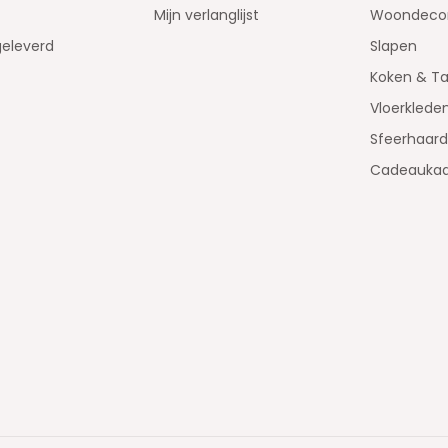
Mijn verlanglijst
Woondecor
geleverd
Slapen
Koken & Ta
Vloerklede
Sfeerhaar
Cadeaukaa