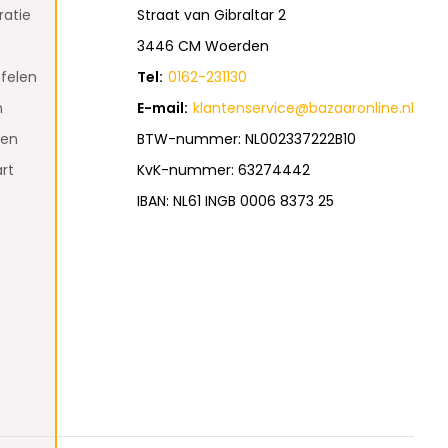
atie
Straat van Gibraltar 2
3446 CM Woerden
felen
Tel:
0162-231130
n
E-mail:
klantenservice@bazaaronline.nl
den
BTW-nummer: NL002337222B10
rt
KvK-nummer: 63274442
IBAN: NL61 INGB 0006 8373 25