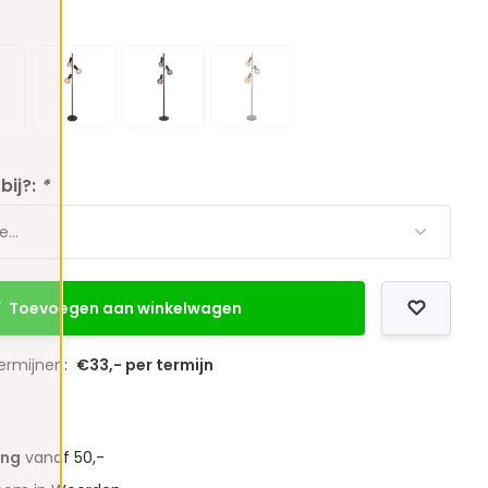
bij?:
*
Toevoegen aan winkelwagen
termijnen:
€33,- per termijn
ing
vanaf 50,-