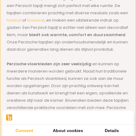
een Perzisch tapijt mengt zich perfect met elke ruimte. De
tapijten combineren prachtig met diverse meubels zoals een
fauteuil
of
loveseat
, en maken een uitstekende indruk op
gasten. Een Perzisch tapijt is echter niet alleen een decoratief
item, maar
biedt ook warmte, comfort en duurzaamheid
.
Onze Perzische tapijten zijn onderhoudsvriendelijk en kunnen
daardoor generaties lang dienen als stijlvol pronkstuk.
Perzische vloerkleden zijn zeer veelzijdig
en kunnen op
meerdere manieren worden gebruikt. Naast hun traditionele
functie als Perzisch vloerkleed, kunnen ze ook aan de muur
worden opgehangen. Door zijn prachtig ontwerp kan het
dienen als kunstwerk en brengt het een eigen, opvallende en
creatieve stijl naar de kamer. Bovendien bieden deze tapijten
verschillende praktische voordelen met zich mee. Perzische
tapijten zijn
geluiddempend
en hebben
uitstekende
isolerende eigenschappen
. Ontdek ons assortiment
hoogwaardige Perzische tapijten en bekijk onze diverse
Consent
About cookies
Details