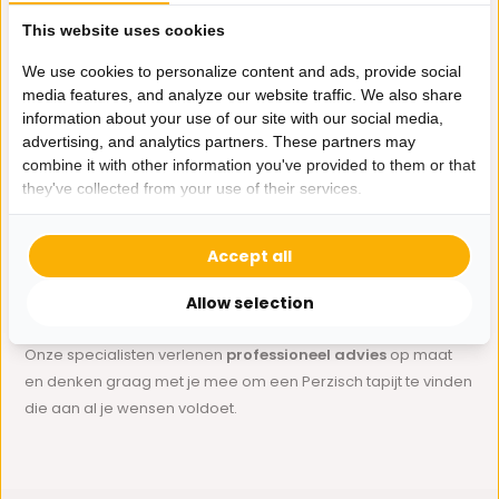
aanvullende meubels, zoals
eetkamerstoelen
of
bankjes
.
Eenvoudig een Perzisch tapijt bestelen bij Bazaar
This website uses cookies
Online
We use cookies to personalize content and ads, provide social
Wil jij een prachtig Perzisch tapijt kopen tegen een
scherpe
media features, and analyze our website traffic. We also share
prijs
? Bekijk eenvoudig het gehele assortiment Perzische
information about your use of our site with our social media,
tapijten in onze webshop of in onze vestiging in Woerden. Met
advertising, and analytics partners. These partners may
combine it with other information you've provided to them or that
meer dan 2000 verschillende producten van hoogwaardige
they've collected from your use of their services.
kwaliteit, is Bazaaronline.nl dé grootste online bazaar van
Nederland. Geniet van een uitgebreid assortiment,
14 dagen
bedenktijd en persoonlijke service
. Onze specialisten
Accept all
hebben jarenlange ervaring met Perzische tapijten en helpen
je graag met je keuze. Neem gerust
contact
met ons op via
Allow selection
0162-231130 of per mail via
klantenservice@bazaaronline.nl
.
Onze specialisten verlenen
professioneel advies
op maat
en denken graag met je mee om een Perzisch tapijt te vinden
die aan al je wensen voldoet.