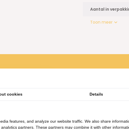
Aantal in verpakk
Toon meer
t de hand gewassen te worden
out cookies
Details
eepot glas Goud -1.4 liter
- hittebestendig
edia features, and analyze our website traffic. We also share informati
d analytics partners. These partners may combine it with other informat