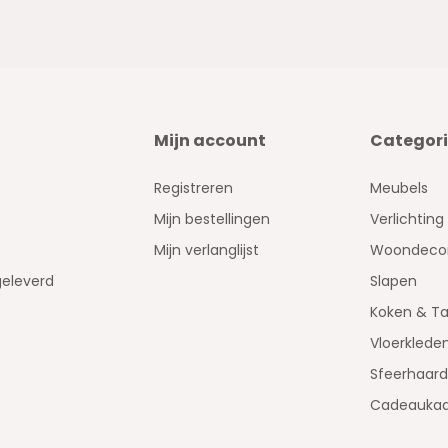
Mijn account
Categor
Registreren
Meubels
Mijn bestellingen
Verlichting
Mijn verlanglijst
Woondecor
geleverd
Slapen
Koken & Ta
Vloerklede
Sfeerhaar
Cadeaukaa