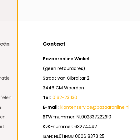
ieën
Contact
Bazaaronline Winkel
(geen retouradres)
atie
Straat van Gibraltar 2
3446 CM Woerden
felen
Tel:
0162-231130
n
E-mail:
klantenservice@bazaaronline.nl
den
BTW-nummer: NL002337222B10
rt
KvK-nummer: 63274442
IBAN: NL61 INGB 0006 8373 25