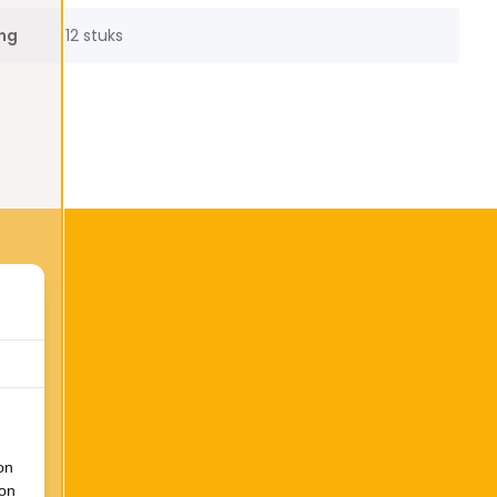
ing
12 stuks
on
ion