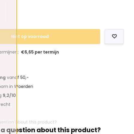
Niet op voorraad
termijnen:
€6,65 per termijn
ing
vanaf 50,-
oom in Woerden
ng
9,2/10
recht
 a question about this product?