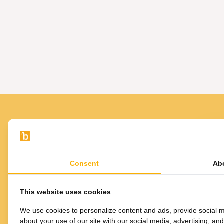
· Product: 12 theeglazen
· Inhoudsmaat: 20 cl
· Materiaal: Glas
· Kleur: Transparant/goud
· Vaatwasmachinebestendig: Nee, deze glazen dienen me
Consent
Ab
VOOR JOU GESELECTEERD
Gerelateerde
This website uses cookies
producten
Th
We use cookies to personalize content and ads, provide social m
about your use of our site with our social media, advertising, an