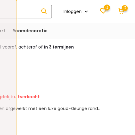
0
0
Inloggen
rt
Raamdecoratie
 vooraf, achteraf of
in 3 termijnen
jdelijk uitverkocht
en afgewerkt met een luxe goud-kleurige rand...