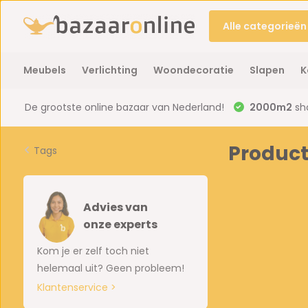
Alle categorieën
Meubels
Verlichting
Woondecoratie
Slapen
K
De grootste online bazaar van Nederland!
2000m2
sh
Product
Tags
Advies van
onze experts
Kom je er zelf toch niet
helemaal uit? Geen probleem!
Klantenservice >