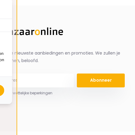
ng de nieuwste aanbiedingen en promoties. We zullen je
on
ion
spammen, beloofd.
Abonneer
 hier de wettelijke beperkingen