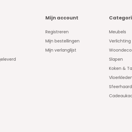
Mijn account
Categor
Registreren
Meubels
Mijn bestellingen
Verlichting
Mijn verlanglijst
Woondecor
geleverd
Slapen
Koken & Ta
Vloerklede
Sfeerhaar
Cadeaukaa