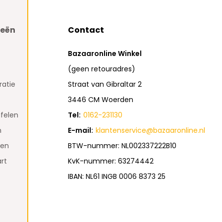
ieën
Contact
Bazaaronline Winkel
(geen retouradres)
atie
Straat van Gibraltar 2
3446 CM Woerden
felen
Tel:
0162-231130
n
E-mail:
klantenservice@bazaaronline.nl
den
BTW-nummer: NL002337222B10
rt
KvK-nummer: 63274442
IBAN: NL61 INGB 0006 8373 25