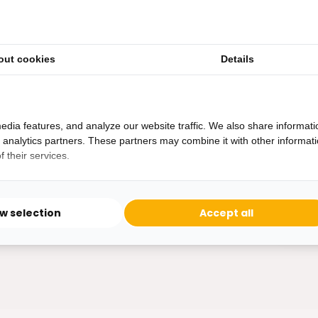
out cookies
Details
Heb je een vraag?
Binnen 24 uur antwoord op je vraag!
Ontva
edia features, and analyze our website traffic. We also share informati
Bereikbaar van ma - vr 10:00 tot 17:00
d analytics partners. These partners may combine it with other informat
niet 
 their services.
0162-231130
klantenservice@bazaaronline.nl
ow selection
Accept all
* Lees