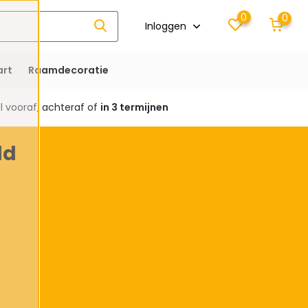
0
0
Inloggen
rt
Raamdecoratie
 vooraf, achteraf of
in 3 termijnen
ld