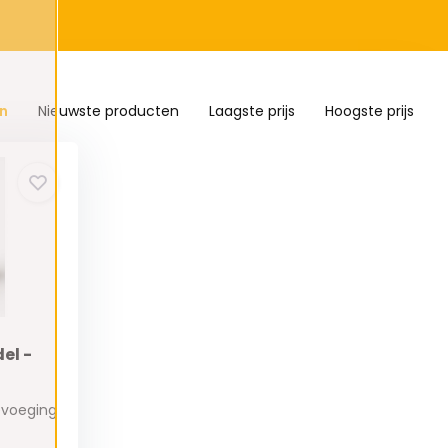
n
Nieuwste producten
Laagste prijs
Hoogste prijs
el -
evoeging