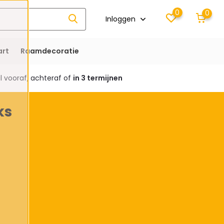
0
0
Inloggen
rt
Raamdecoratie
 vooraf, achteraf of
in 3 termijnen
ks