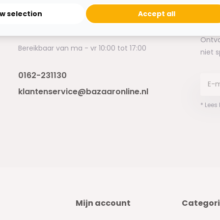
Heb je een vraag?
ow selection
Accept all
Binnen 24 uur antwoord op je vraag!
Ontva
Bereikbaar van ma - vr 10:00 tot 17:00
niet 
0162-231130
klantenservice@bazaaronline.nl
* Lees
Mijn account
Categor