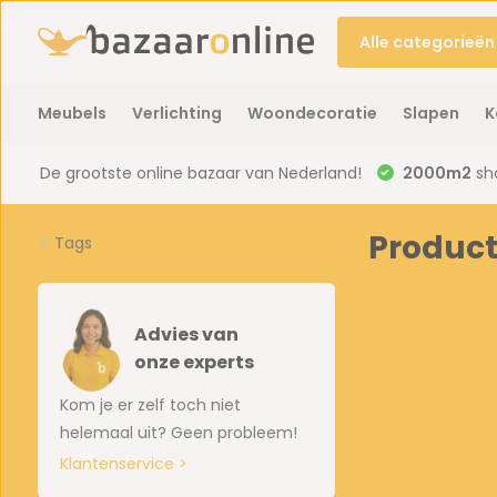
Alle categorieën
Meubels
Verlichting
Woondecoratie
Slapen
K
De grootste online bazaar van Nederland!
2000m2
sh
Product
Tags
Advies van
onze experts
Kom je er zelf toch niet
helemaal uit? Geen probleem!
Klantenservice >