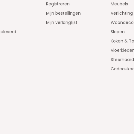
Registreren
Meubels
Mijn bestellingen
Verlichting
Mijn verlanglijst
Woondecor
geleverd
Slapen
Koken & Ta
Vloerklede
Sfeerhaar
Cadeaukaa