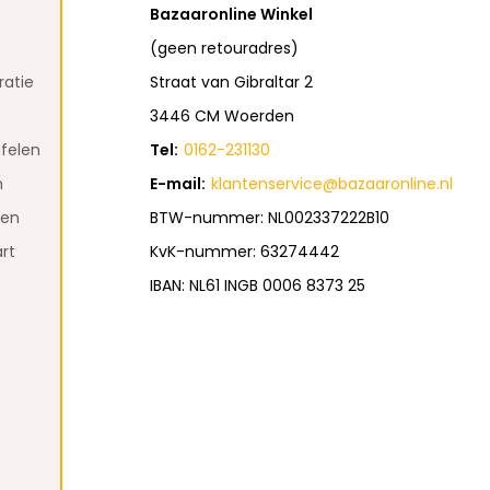
Bazaaronline Winkel
(geen retouradres)
atie
Straat van Gibraltar 2
3446 CM Woerden
felen
Tel:
0162-231130
n
E-mail:
klantenservice@bazaaronline.nl
den
BTW-nummer: NL002337222B10
rt
KvK-nummer: 63274442
IBAN: NL61 INGB 0006 8373 25