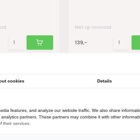
aad
Niet op voorraad
139,-
out cookies
Details
edia features, and analyze our website traffic. We also share informati
d analytics partners. These partners may combine it with other informat
 their services.