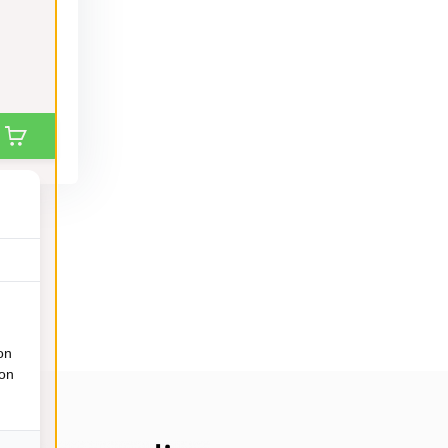
on
ion