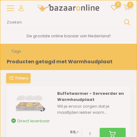
0
0
De grootste online bazaar van Nederland!
Tags
Producten getagd met Warmhoudplaat
Filters
Buffetwarmer - Serveerder en
Warmhoudplaat
Wil je ervoor zorgen dat je
maaltijden lekker warm...
Direct leverbaar
69,-